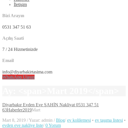
İletişim
Bizi Arayın
0531 347 51 63
Açılış Saati
7 / 24 Hizmetinizde
Email
info@diyarbakirtasima.com
WhatsApp Ulaşın
Ay: <span>Mart 2019</span>
Diyarbakır Evden Eve ŞAHİN Nakliyat 0531 347 51
63
Haberler
2019
Mart
Mart 8, 2019
/
Yazar: admin
/
Blog
/
ev kolilemesi
•
ev taşıma listesi
•
evden eve nakliye liste
/
0 Yorum