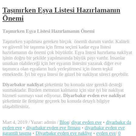
Taşınırken Eşya Listesi Hazırlamanın
Önemi
Taşınırken Eşya Listesi Hazırlamanın Önemi
Taşınırken yapılması gereken birçok önemli durum vardır. Kaliteli
ve güvenli bir taşınma için firma seçimi kadar eşya listesi
hazırlamanın da önemi çok büyüktür. Eşya listesi hazırlama nakliyat
işinin doğru bir şekilde yapılmasında büyük payı vardır. İnsanlar
unutkan olabileceği için her eşyanın listesini yazarak diğer eve
taşınınca olan eşyaların hızlı yerleştirmesi için önem teşkil
etmektedir. İyi bir eşya listesi ile güzel bir nakliyat süreci geçebilir.
Diyarbakır nakliyat
şirketimiz bu konuda size gerekli desteği
sunmaktadır. Bizden memnun kalmanız için size iyi bir nakliyat
hizmeti sunmayı vaat ediyoruz.
Diyarbakır evden eve nakliyat
şirketimiz ile iletişime geçerek bu konuda detaylı bilgiye
ulaşabilirsiniz.
Mart 4, 2019
/
Yazar: admin
/
Blog
/
diyar evden eve
•
diyarbakır da
evden eve
•
diyarbakır evden eve firması
•
diyarbakır evden eve
garantili taşıma
•
Diyarbakır evden eve nakliye
•
evden eve
/
0