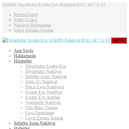
ŞAHİN Diyarbakır Evden Eve Nakliyat 0531 347 51 63
Resim Galeri
Video Galeri
Nakliyat Referanslar
Sıkça Sorulan Sorular
MENÜ
Ana Sayfa
Hakkımızda
Hizmetler
Diyarbakır Evden Eve
Diyarbakır Nakliyat
Şehirler Arası Nakliyat
Şehir İçi Nakliyat
Parça Eşya Nakliyesi
Evden Eve Nakliyat
Evden Eve Amblaj
Asansörlü Nakliyat
Ofis Büro Taşıma
Eşya Depolama
Çeyiz Eşyası Taşıma
Şehirler Arası Nakliyat
Haberler