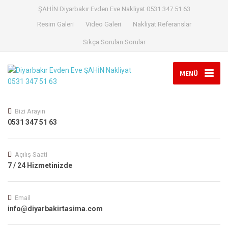
ŞAHİN Diyarbakır Evden Eve Nakliyat 0531 347 51 63
Resim Galeri
Video Galeri
Nakliyat Referanslar
Sıkça Sorulan Sorular
MENÜ
Bizi Arayın
0531 347 51 63
Açılış Saati
7 / 24 Hizmetinizde
Email
info@diyarbakirtasima.com