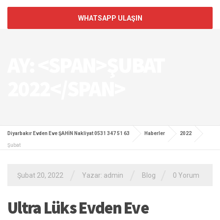
WHATSAPP ULAŞIN
AY: <SPAN>ŞUBAT
2022</SPAN>
Diyarbakır Evden Eve ŞAHİN Nakliyat 0531 347 51 63
Haberler
2022
Şubat
/
/
/
Şubat 20, 2022
Yazar: admin
Blog
0 Yorum
Ultra Lüks Evden Eve