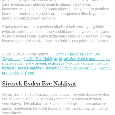
kasa araçlarımıza yükleyip gemiyle gitmesi gerek evleri
konteynırlara yükleyip daha sonra gideceği ülkeye doğru gemilere
bindirip ardından aynı şekilde taşınması gereken ülkede gemiden
indirip adresinize teslim ediyoruz.
Karayolunda taşınması gereken ülkeler içinde yine aynı şekilde
evinizin ambalaj ve toplanması yapıldıktan sonra gereken araçlarla
ve profesyonel ekiple taşıma hizmetinizi sanki şehir içi veya bir yan
binaya taşınır gibi evinizi dünyanın öbür ucuna götürmeye hazırız.
Ekim 4, 2019
/
Yazar: admin
/
Diyarbakır İlçeleri Evden Eve
Taşımacılık
•
Evden Eve Nakliyat
/
diyarbakır siverek arası nakliyat
•
siverek evden eve
•
Siverek evden eve Nakliyat
•
siverek nakliyat
hizmeti
•
siverek nakliye
•
siverek şehirler arası taşımacılık
•
siverek
taşımacılık
/
0 Yorum
Siverek Evden Eve Nakliyat
Diyarbakır a 80 100 km uzaklıkta bulunan Siverek ilçesine evden
eve nakliyat hizmeti ve şehir içi şehirler arası nakliyat hizmeti
vermekteyiz. Diyarbakır dan Siverek e özel taşıma elemanları ve
araçlar göndererek bu güzel ilçede ev nakliyesi için kaliteli hizmet
vermekteyiz.