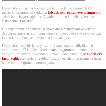
Diyarbakır ev taşıma hizmeti için tercih edebileceğiniz % 100
müşteri memnuniyeti sağlayan
Diyarbakır evden eve taşımacılık
sektöründe başarı sağlamış Diyarbakır ın en kaliteli evden eve
taşımacılık firmasıdır.
Biz Diyarbakır’da şehir içi
şehirler arası taşımacılık
paketleme
depolama ambalaj gibi hizmetlerin yanında evden eve nakliyat için
kullanılan sarf malzeme satışı da yapmaktayız.
Diyarbakır’da şehir içi veya şehirler arası
taşımacılık
hizmeti
verdiğimizde 27 kata kadar
asansörlü taşımacılık
hizmeti de
veriyor Firmamız bünyesinde bulunan 3 adet alman malı
evden eve
taşımacılık
asansörleri ile dilediğiniz an eşyalarınızı taşımaya hazır
halde bulunduğumuzu unutmayınız.