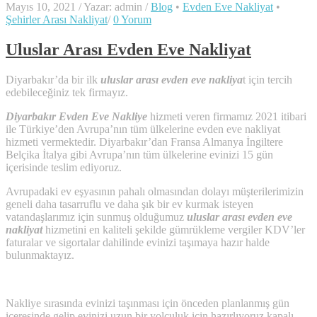
Mayıs 10, 2021
/
Yazar: admin
/
Blog
•
Evden Eve Nakliyat
•
Şehirler Arası Nakliyat
/
0 Yorum
Uluslar Arası Evden Eve Nakliyat
Diyarbakır’da bir ilk
uluslar arası evden eve nakliya
t için tercih
edebileceğiniz tek firmayız.
Diyarbakır Evden Eve Nakliye
hizmeti veren firmamız 2021 itibari
ile Türkiye’den Avrupa’nın tüm ülkelerine evden eve nakliyat
hizmeti vermektedir. Diyarbakır’dan Fransa Almanya İngiltere
Belçika İtalya gibi Avrupa’nın tüm ülkelerine evinizi 15 gün
içerisinde teslim ediyoruz.
Avrupadaki ev eşyasının pahalı olmasından dolayı müşterilerimizin
geneli daha tasarruflu ve daha şık bir ev kurmak isteyen
vatandaşlarımız için sunmuş olduğumuz
uluslar arası evden eve
nakliyat
hizmetini en kaliteli şekilde gümrükleme vergiler KDV’ler
faturalar ve sigortalar dahilinde evinizi taşımaya hazır halde
bulunmaktayız.
Nakliye sırasında evinizi taşınması için önceden planlanmış gün
içeresinde gelip evinizi uzun bir yolculuk için hazırlıyoruz kapalı