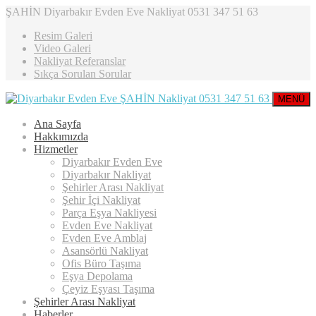
ŞAHİN Diyarbakır Evden Eve Nakliyat 0531 347 51 63
Resim Galeri
Video Galeri
Nakliyat Referanslar
Sıkça Sorulan Sorular
MENÜ
Ana Sayfa
Hakkımızda
Hizmetler
Diyarbakır Evden Eve
Diyarbakır Nakliyat
Şehirler Arası Nakliyat
Şehir İçi Nakliyat
Parça Eşya Nakliyesi
Evden Eve Nakliyat
Evden Eve Amblaj
Asansörlü Nakliyat
Ofis Büro Taşıma
Eşya Depolama
Çeyiz Eşyası Taşıma
Şehirler Arası Nakliyat
Haberler