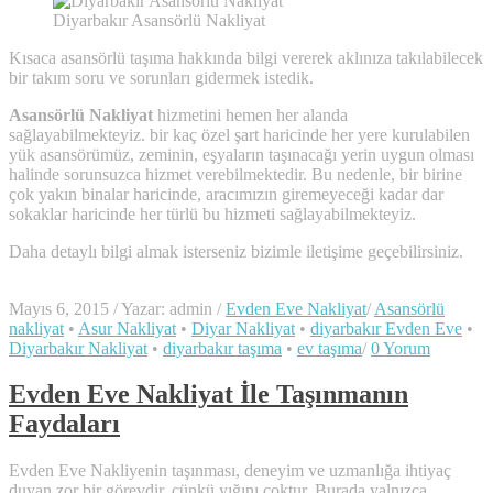
Diyarbakır Asansörlü Nakliyat
Kısaca asansörlü taşıma hakkında bilgi vererek aklınıza takılabilecek
bir takım soru ve sorunları gidermek istedik.
Asansörlü Nakliyat
hizmetini hemen her alanda
sağlayabilmekteyiz. bir kaç özel şart haricinde her yere kurulabilen
yük asansörümüz, zeminin, eşyaların taşınacağı yerin uygun olması
halinde sorunsuzca hizmet verebilmektedir. Bu nedenle, bir birine
çok yakın binalar haricinde, aracımızın giremeyeceği kadar dar
sokaklar haricinde her türlü bu hizmeti sağlayabilmekteyiz.
Daha detaylı bilgi almak isterseniz bizimle iletişime geçebilirsiniz.
Mayıs 6, 2015
/
Yazar: admin
/
Evden Eve Nakliyat
/
Asansörlü
nakliyat
•
Asur Nakliyat
•
Diyar Nakliyat
•
diyarbakır Evden Eve
•
Diyarbakır Nakliyat
•
diyarbakır taşıma
•
ev taşıma
/
0 Yorum
Evden Eve Nakliyat İle Taşınmanın
Faydaları
Evden Eve Nakliyenin taşınması, deneyim ve uzmanlığa ihtiyaç
duyan zor bir görevdir, çünkü yığını çoktur. Burada yalnızca