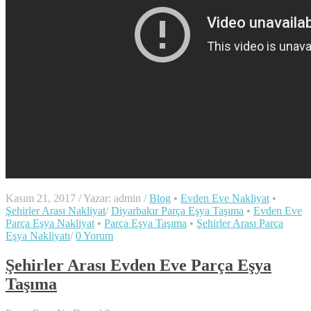
Kasım 21, 2017
/
Yazar: admin
/
Blog
•
Evden Eve Nakliyat
•
Şehirler Arası Nakliyat
/
Diyarbakır Parça Eşya Taşıma
•
Evden Eve
Parça Eşya Nakliyat
•
Parça Eşya Taşıma
•
Şehirler Arası Parça
Eşya Nakliyatı
/
0 Yorum
Şehirler Arası Evden Eve Parça Eşya
Taşıma