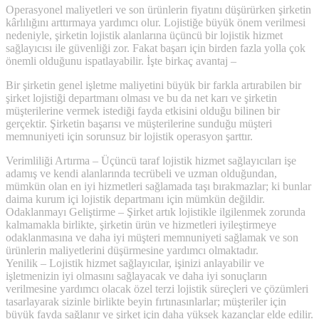
Operasyonel maliyetleri ve son ürünlerin fiyatını düşürürken şirketin
kârlılığını arttırmaya yardımcı olur. Lojistiğe büyük önem verilmesi
nedeniyle, şirketin lojistik alanlarına üçüncü bir lojistik hizmet
sağlayıcısı ile güvenliği zor. Fakat başarı için birden fazla yolla çok
önemli olduğunu ispatlayabilir. İşte birkaç avantaj –
Bir şirketin genel işletme maliyetini büyük bir farkla artırabilen bir
şirket lojistiği departmanı olması ve bu da net karı ve şirketin
müşterilerine vermek istediği fayda etkisini olduğu bilinen bir
gerçektir. Şirketin başarısı ve müşterilerine sunduğu müşteri
memnuniyeti için sorunsuz bir lojistik operasyon şarttır.
Verimliliği Artırma – Üçüncü taraf lojistik hizmet sağlayıcıları işe
adamış ve kendi alanlarında tecrübeli ve uzman olduğundan,
mümkün olan en iyi hizmetleri sağlamada taşı bırakmazlar; ki bunlar
daima kurum içi lojistik departmanı için mümkün değildir.
Odaklanmayı Geliştirme – Şirket artık lojistikle ilgilenmek zorunda
kalmamakla birlikte, şirketin ürün ve hizmetleri iyileştirmeye
odaklanmasına ve daha iyi müşteri memnuniyeti sağlamak ve son
ürünlerin maliyetlerini düşürmesine yardımcı olmaktadır.
Yenilik – Lojistik hizmet sağlayıcılar, işinizi anlayabilir ve
işletmenizin iyi olmasını sağlayacak ve daha iyi sonuçların
verilmesine yardımcı olacak özel terzi lojistik süreçleri ve çözümleri
tasarlayarak sizinle birlikte beyin fırtınasınlarlar; müşteriler için
büyük fayda sağlanır ve şirket için daha yüksek kazançlar elde edilir.