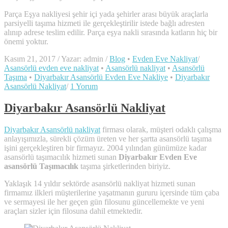
Parça Eşya nakliyesi şehir içi yada şehirler arası büyük araçlarla
parsiyelli taşıma hizmeti ile gerçekleştirilir istede bağlı adresten
alınıp adrese teslim edilir. Parça eşya nakli sırasında katların hiç bir
önemi yoktur.
Kasım 21, 2017
/
Yazar: admin
/
Blog
•
Evden Eve Nakliyat
/
Asansörlü evden eve nakliyat
•
Asansörlü nakliyat
•
Asansörlü
Taşıma
•
Diyarbakır Asansörlü Evden Eve Nakliye
•
Diyarbakır
Asansörlü Nakliyat
/
1 Yorum
Diyarbakır Asansörlü Nakliyat
Diyarbakır Asansörlü nakliyat
firması olarak, müşteri odaklı çalışma
anlayışımızla, sürekli çözüm üreten ve her şartta asansörlü taşıma
işini gerçekleştiren bir firmayız. 2004 yılından günümüze kadar
asansörlü taşımacılık hizmeti sunan
Diyarbakır Evden Eve
asansörlü Taşımacılık
taşıma şirketlerinden biriyiz.
Yaklaşık 14 yıldır sektörde asansörlü nakliyat hizmeti sunan
firmamız ilkleri müşterilerine yaşatmanın gururu içersinde tüm çaba
ve sermayesi ile her geçen gün filosunu güncellemekte ve yeni
araçları sizler için filosuna dahil etmektedir.