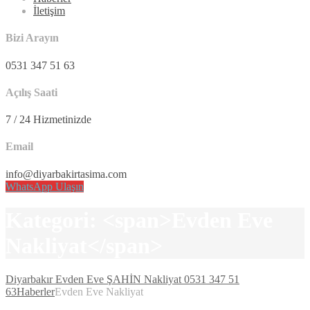
İletişim
Bizi Arayın
0531 347 51 63
Açılış Saati
7 / 24 Hizmetinizde
Email
info@diyarbakirtasima.com
WhatsApp Ulaşın
Kategori: <span>Evden Eve
Nakliyat</span>
Diyarbakır Evden Eve ŞAHİN Nakliyat 0531 347 51
63
Haberler
Evden Eve Nakliyat