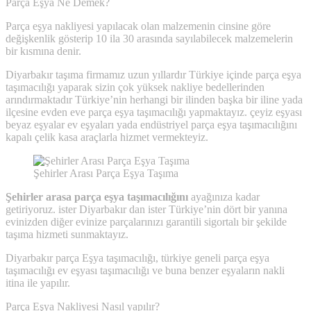
Parça Eşya Ne Demek?
Parça eşya nakliyesi yapılacak olan malzemenin cinsine göre
değişkenlik gösterip 10 ila 30 arasında sayılabilecek malzemelerin
bir kısmına denir.
Diyarbakır taşıma firmamız uzun yıllardır Türkiye içinde parça eşya
taşımacılığı yaparak sizin çok yüksek nakliye bedellerinden
arındırmaktadır Türkiye’nin herhangi bir ilinden başka bir iline yada
ilçesine evden eve parça eşya taşımacılığı yapmaktayız. çeyiz eşyası
beyaz eşyalar ev eşyaları yada endüstriyel parça eşya taşımacılığını
kapalı çelik kasa araçlarla hizmet vermekteyiz.
Şehirler Arası Parça Eşya Taşıma
Şehirler arasa parça eşya taşımacılığını
ayağınıza kadar
getiriyoruz. ister Diyarbakır dan ister Türkiye’nin dört bir yanına
evinizden diğer evinize parçalarınızı garantili sigortalı bir şekilde
taşıma hizmeti sunmaktayız.
Diyarbakır parça Eşya taşımacılığı, türkiye geneli parça eşya
taşımacılığı ev eşyası taşımacılığı ve buna benzer eşyaların nakli
itina ile yapılır.
Parça Eşya Nakliyesi Nasıl yapılır?