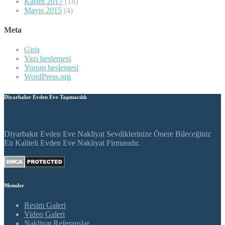
Kasım 2017
(18)
Mayıs 2015
(4)
Meta
Giriş
Yazı beslemesi
Yorum beslemesi
WordPress.org
Diyarbakır Evden Eve Taşımacılık
Diyarbakır Evden Eve Nakliyat Sevdiklerinize Önere Bileceğiniz
En Kaliteli Evden Eve Nakliyat Firmasıdır.
Menuler
Resim Galeri
Video Galeri
Nakliyat Referanslar