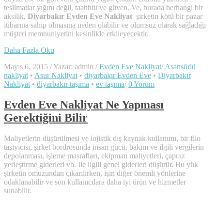
teslimatlar yığını değil, taahhüt ve güven. Ve, burada herhangi bir
aksilik,
Diyarbakır Evden Eve Nakliyat
şirketin kötü bir pazar
itibarına sahip olmasına neden olabilir ve olumsuz olarak sağladığı
müşteri memnuniyetini kesinlikle etkileyecektir.
Daha Fazla Oku
Mayıs 6, 2015
/
Yazar: admin
/
Evden Eve Nakliyat
/
Asansörlü
nakliyat
•
Asur Nakliyat
•
diyarbakır Evden Eve
•
Diyarbakır
Nakliyat
•
diyarbakır taşıma
•
ev taşıma
/
0 Yorum
Evden Eve Nakliyat Ne Yapması
Gerektiğini Bilir
Maliyetlerin düşürülmesi ve lojistik dış kaynak kullanımı, bir filo
taşıyıcısı, şirket bordrosunda insan gücü, bakım ve ilgili vergilerin
depolanması, işleme masrafları, ekipman maliyetleri, çapraz
yerleştirme giderleri vb. Ile ilgili genel giderleri düşürür. Bu yük
şirketin omuzundan çıkarılırken, işin diğer önemli yönlerine
odaklanabilir ve son kullanıcılara daha iyi ürün ve hizmetler
sunabilir.