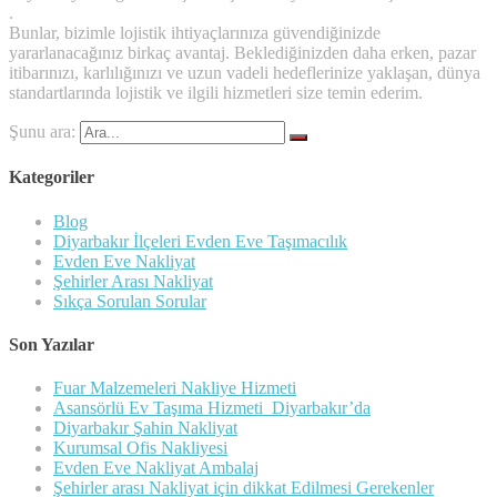
.
Bunlar, bizimle lojistik ihtiyaçlarınıza güvendiğinizde
yararlanacağınız birkaç avantaj. Beklediğinizden daha erken, pazar
itibarınızı, karlılığınızı ve uzun vadeli hedeflerinize yaklaşan, dünya
standartlarında lojistik ve ilgili hizmetleri size temin ederim.
Şunu ara:
Kategoriler
Blog
Diyarbakır İlçeleri Evden Eve Taşımacılık
Evden Eve Nakliyat
Şehirler Arası Nakliyat
Sıkça Sorulan Sorular
Son Yazılar
Fuar Malzemeleri Nakliye Hizmeti
Asansörlü Ev Taşıma Hizmeti Diyarbakır’da
Diyarbakır Şahin Nakliyat
Kurumsal Ofis Nakliyesi
Evden Eve Nakliyat Ambalaj
Şehirler arası Nakliyat için dikkat Edilmesi Gerekenler