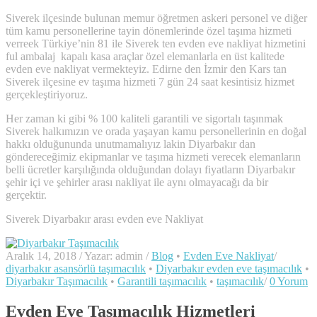
Siverek ilçesinde bulunan memur öğretmen askeri personel ve diğer
tüm kamu personellerine tayin dönemlerinde özel taşıma hizmeti
verreek Türkiye’nin 81 ile Siverek ten evden eve nakliyat hizmetini
ful ambalaj kapalı kasa araçlar özel elemanlarla en üst kalitede
evden eve nakliyat vermekteyiz. Edirne den İzmir den Kars tan
Siverek ilçesine ev taşıma hizmeti 7 gün 24 saat kesintisiz hizmet
gerçekleştiriyoruz.
Her zaman ki gibi % 100 kaliteli garantili ve sigortalı taşınmak
Siverek halkımızın ve orada yaşayan kamu personellerinin en doğal
hakkı olduğununda unutmamalıyız lakin Diyarbakır dan
göndereceğimiz ekipmanlar ve taşıma hizmeti verecek elemanların
belli ücretler karşılığında olduğundan dolayı fiyatların Diyarbakır
şehir içi ve şehirler arası nakliyat ile aynı olmayacağı da bir
gerçektir.
Siverek Diyarbakır arası evden eve Nakliyat
Aralık 14, 2018
/
Yazar: admin
/
Blog
•
Evden Eve Nakliyat
/
diyarbakır asansörlü taşımacılık
•
Diyarbakır evden eve taşımacılık
•
Diyarbakır Taşımacılık
•
Garantili taşımacılık
•
taşımacılık
/
0 Yorum
Evden Eve Taşımacılık Hizmetleri