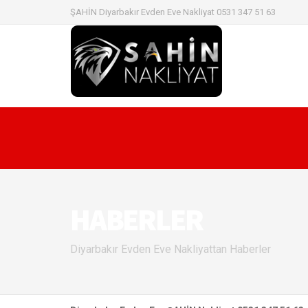
ŞAHİN Diyarbakır Evden Eve Nakliyat 0531 347 51 63
HABERLER
Diyarbakır Evden Eve Nakliyattan Haberler