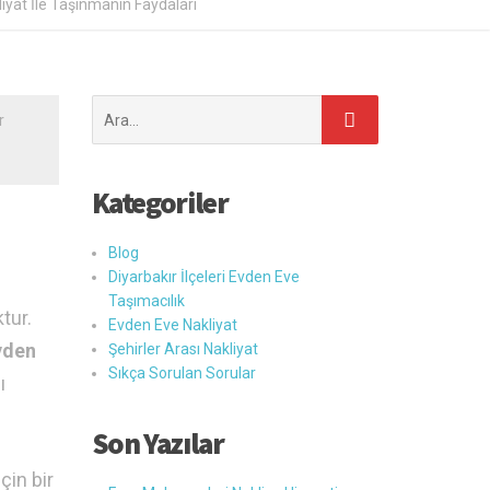
iyat İle Taşınmanın Faydaları
Şunu
r
ara:
Kategoriler
Blog
Diyarbakır İlçeleri Evden Eve
Taşımacılık
tur.
Evden Eve Nakliyat
vden
Şehirler Arası Nakliyat
Sıkça Sorulan Sorular
ı
Son Yazılar
çin bir