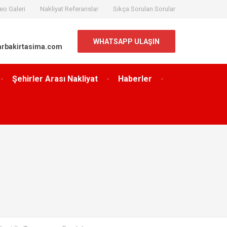
eo Galeri
Nakliyat Referanslar
Sıkça Sorulan Sorular
WHATSAPP ULAŞIN
arbakirtasima.com
Şehirler Arası Nakliyat
Haberler