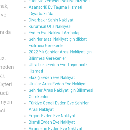
Fuar Malzemeleri Nakliye Hizmeti
mak,
Asansörlü Ev Taşıma Hizmeti
Diyarbakır’da
 ve
Diyarbakır Şahin Nakliyat
Kurumsal Ofis Nakliyesi
nı da
Evden Eve Nakliyat Ambalaj
Şehirler arası Nakliyat için dikkat
Edilmesi Gerekenler
2022 Yılı Şehirler Arası Nakliyat için
uz,
Bilinmesi Gerekenler
Ultra Lüks Evden Eve Taşımacılık
demeden
Hizmeti
ar.
Elazığ Evden Eve Nakliyat
üşteri
Uluslar Arası Evden Eve Nakliyat
Şehirler Arası Nakliyat İçin Bilinmesi
rücü
Gerekenler !
Kamyon
Türkiye Geneli Evden Eve Şehirler
Arası Nakliyat
nci
Ergani Evden Eve Nakliyat
Bismil Evden Eve Nakliyat
Viranşehir Evden Eve Nakliyat