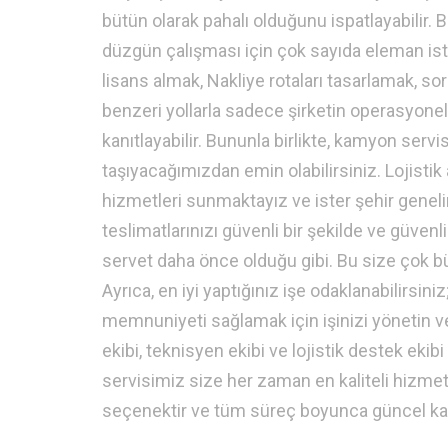
bütün olarak pahalı olduğunu ispatlayabilir.
düzgün çalışması için çok sayıda eleman is
lisans almak, Nakliye rotaları tasarlamak, s
benzeri yollarla sadece şirketin operasyonel
kanıtlayabilir. Bununla birlikte, kamyon servi
taşıyacağımızdan emin olabilirsiniz. Lojist
hizmetleri sunmaktayız ve ister şehir geneli
teslimatlarınızı güvenli bir şekilde ve güven
servet daha önce olduğu gibi. Bu size çok b
Ayrıca, en iyi yaptığınız işe odaklanabilirsin
memnuniyeti sağlamak için işinizi yönetin ve
ekibi, teknisyen ekibi ve lojistik destek ekib
servisimiz size her zaman en kaliteli hizme
seçenektir ve tüm süreç boyunca güncel kal