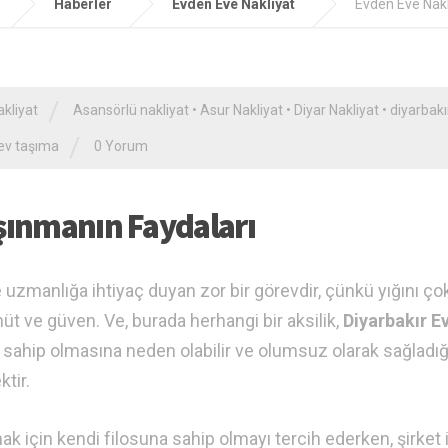
Haberler
Evden Eve Nakliyat
Evden Eve Nakl
/
kliyat
Asansörlü nakliyat
•
Asur Nakliyat
•
Diyar Nakliyat
•
diyarbakı
/
ev taşıma
0 Yorum
aşınmanın Faydaları
zmanlığa ihtiyaç duyan zor bir görevdir, çünkü yığını çok
hüt ve güven. Ve, burada herhangi bir aksilik,
Diyarbakır E
na sahip olmasına neden olabilir ve olumsuz olarak sağladığ
tir.
k için kendi filosuna sahip olmayı tercih ederken, şirket i