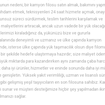
 Bunun nedeni, bir kamyon filosu satın almak, bakımını yap
tihdam etmek, teknisyenleri 24 saat hizmete açmak, onay
orunsuz süreci sürdürmek, teslim tarihlerini karşılamak ve
 maliyetlerini artıracak, ancak uzun vadede bir yük olacağı
slerimizi kiraladığınız da, yükünüzü bize ve gururla
ik alanında deneyimli ve uzmanız ve ülke çapında kamyon
nde, isterse ülke çapında yük taşımacılık olsun diye filom
li bir şekilde hedefe ulaştırmaya hazırdır; size maliyet ö
üyük miktarda para kazandırırken aynı zamanda çaba harc
iz; daha iyi ürünler, hizmetler ve eninde sonunda daha iyi m
 genişletin. Yüksek yakıt verimliliği, uzman ve lisanslı sü
i gibi gelişmiş yeşil taşıyıcıların en son filosuna sahibiz. 
ti sunar ve müşteri desteğimize hiçbir şey yapılmadan iki
manızı sağlar.