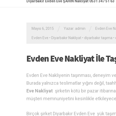
Diyarbakır Evden Eve ŞAHİN Nakliyat 0531 347 51 63
/
/
Mayıs 6, 2015
Yazar: admin
Evden Eve Na
Evden Eve
•
Diyarbakır Nakliyat
•
diyarbakır taşıma
•
Evden Eve Nakliyat İle T
Evden Eve Nakliyenin taşınması, deneyim ve u
Burada yalnızca teslimatlar yığını değil, taah
Eve Nakliyat
şirketin kötü bir pazar itibarı
müşteri memnuniyetini kesinlikle etkileyecek
Birçok şirket Diyarbakır Evden Eve yük taşıma