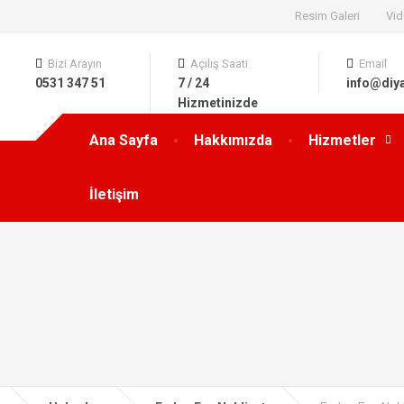
Resim Galeri
Vid
Bizi Arayın
Açılış Saati
Email
0531 347 51
7 / 24
info@diy
63
Hizmetinizde
Ana Sayfa
Hakkımızda
Hizmetler
İletişim