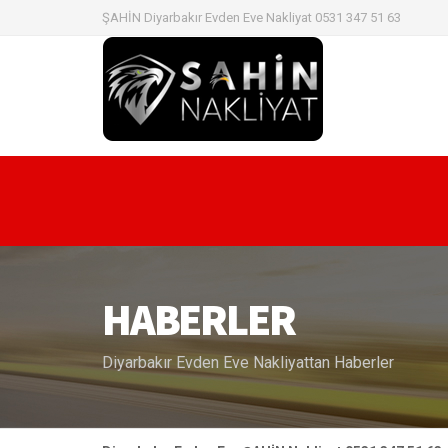
ŞAHİN Diyarbakır Evden Eve Nakliyat 0531 347 51 63
HABERLER
Diyarbakır Evden Eve Nakliyattan Haberler