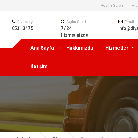
Resim Galeri
Vid
Bizi Arayın
Açılış Saati
Email
0531 347 51
7 / 24
info@diy
63
Hizmetinizde
Ana Sayfa
Hakkımızda
Hizmetler
İletişim