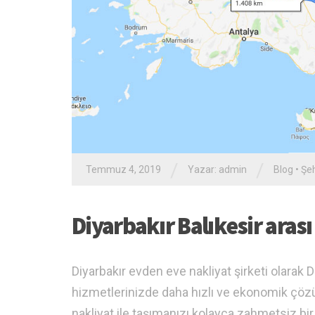
/
/
Temmuz 4, 2019
Yazar: admin
Blog
•
Şeh
Diyarbakır Balıkesir aras
Diyarbakır evden eve nakliyat şirketi olarak 
hizmetlerinizde daha hızlı ve ekonomik çözü
nakliyat ile taşımanızı kolayca zahmetsiz bi