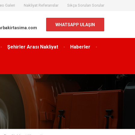
eo Galeri
Nakliyat Referanslar
Sıkça Sorulan Sorular
WHATSAPP ULAŞIN
arbakirtasima.com
Şehirler Arası Nakliyat
Haberler