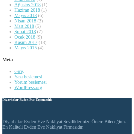
Ağustos 2018
(1)
Haziran 2018
(1)
Mayıs 2018
(6)
Nisan 2018
(3)
Mart 2018
(5)
Şubat 2018
(7)
Ocak 2018
(9)
Kasım 2017
(18)
Mayıs 2015
(4)
Meta
Giriş
Yazı beslemesi
Yorum beslemesi
WordPress.org
Diyarbakır Evden Eve Taşımacılık
Diyarbakır Evden Eve Nakliyat Sevdiklerinize Önere Bileceğiniz
En Kaliteli Evden Eve Nakliyat Firmasıdır.