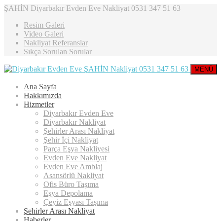
ŞAHİN Diyarbakır Evden Eve Nakliyat 0531 347 51 63
Resim Galeri
Video Galeri
Nakliyat Referanslar
Sıkça Sorulan Sorular
MENÜ
Ana Sayfa
Hakkımızda
Hizmetler
Diyarbakır Evden Eve
Diyarbakır Nakliyat
Şehirler Arası Nakliyat
Şehir İçi Nakliyat
Parça Eşya Nakliyesi
Evden Eve Nakliyat
Evden Eve Amblaj
Asansörlü Nakliyat
Ofis Büro Taşıma
Eşya Depolama
Çeyiz Eşyası Taşıma
Şehirler Arası Nakliyat
Haberler