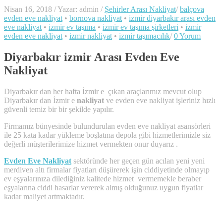
Nisan 16, 2018
/
Yazar: admin
/
Şehirler Arası Nakliyat
/
balçova
evden eve nakliyat
•
bornova nakliyat
•
izmir diyarbakır arası evden
eve nakliyat
•
izmir ev taşıma
•
izmir ev taşıma şirketleri
•
izmir
evden eve nakliyat
•
izmir nakliyat
•
izmir taşımacılık
/
0 Yorum
Diyarbakır izmir Arası Evden Eve
Nakliyat
Diyarbakır dan her hafta İzmir e çıkan araçlarımız mevcut olup
Diyarbakır dan İzmir e
nakliyat
ve evden eve nakliyat işleriniz hızlı
güvenli temiz bir bir şekilde yapılır.
Firmamız bünyesinde bulundurulan evden eve nakliyat asansörleri
ile 25 kata kadar yükleme boşlatma depola gibi hizmetlerimizle siz
değerli müşterilerimize hizmet vermekten onur duyarız .
Evden Eve Nakliyat
sektöründe her geçen gün acılan yeni yeni
merdiven altı firmalar fiyatları düşürerek işin ciddiyetinde olmayıp
ev eşyalarınıza dilediğiniz kalitede hizmet vermemekle beraber
eşyalarına ciddi hasarlar vererek almış olduğunuz uygun fiyatlar
kadar maliyet artmaktadır.