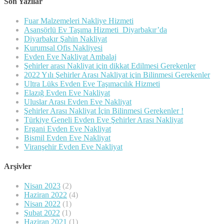
Son Yazılar
Fuar Malzemeleri Nakliye Hizmeti
Asansörlü Ev Taşıma Hizmeti Diyarbakır’da
Diyarbakır Şahin Nakliyat
Kurumsal Ofis Nakliyesi
Evden Eve Nakliyat Ambalaj
Şehirler arası Nakliyat için dikkat Edilmesi Gerekenler
2022 Yılı Şehirler Arası Nakliyat için Bilinmesi Gerekenler
Ultra Lüks Evden Eve Taşımacılık Hizmeti
Elazığ Evden Eve Nakliyat
Uluslar Arası Evden Eve Nakliyat
Şehirler Arası Nakliyat İçin Bilinmesi Gerekenler !
Türkiye Geneli Evden Eve Şehirler Arası Nakliyat
Ergani Evden Eve Nakliyat
Bismil Evden Eve Nakliyat
Viranşehir Evden Eve Nakliyat
Arşivler
Nisan 2023
(2)
Haziran 2022
(4)
Nisan 2022
(1)
Şubat 2022
(1)
Haziran 2021
(1)