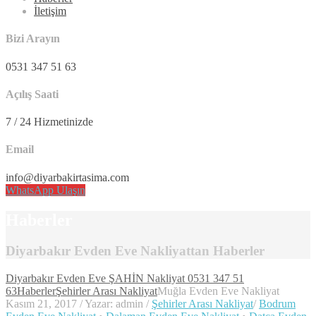
İletişim
Bizi Arayın
0531 347 51 63
Açılış Saati
7 / 24 Hizmetinizde
Email
info@diyarbakirtasima.com
WhatsApp Ulaşın
Haberler
Diyarbakır Evden Eve Nakliyattan Haberler
Diyarbakır Evden Eve ŞAHİN Nakliyat 0531 347 51
63
Haberler
Şehirler Arası Nakliyat
Muğla Evden Eve Nakliyat
Kasım 21, 2017
/
Yazar: admin
/
Şehirler Arası Nakliyat
/
Bodrum