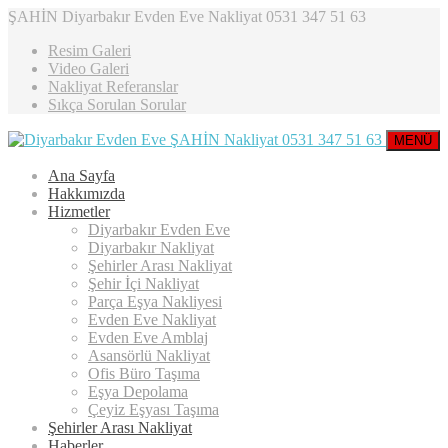
ŞAHİN Diyarbakır Evden Eve Nakliyat 0531 347 51 63
Resim Galeri
Video Galeri
Nakliyat Referanslar
Sıkça Sorulan Sorular
MENÜ
Ana Sayfa
Hakkımızda
Hizmetler
Diyarbakır Evden Eve
Diyarbakır Nakliyat
Şehirler Arası Nakliyat
Şehir İçi Nakliyat
Parça Eşya Nakliyesi
Evden Eve Nakliyat
Evden Eve Amblaj
Asansörlü Nakliyat
Ofis Büro Taşıma
Eşya Depolama
Çeyiz Eşyası Taşıma
Şehirler Arası Nakliyat
Haberler