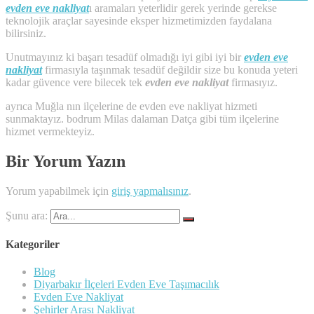
evden eve nakliyat
ı aramaları yeterlidir gerek yerinde gerekse
teknolojik araçlar sayesinde eksper hizmetimizden faydalana
bilirsiniz.
Unutmayınız ki başarı tesadüf olmadığı iyi gibi iyi bir
evden eve
nakliyat
firmasıyla taşınmak tesadüf değildir size bu konuda yeteri
kadar güvence vere bilecek tek
evden eve nakliyat
firmasıyız.
ayrıca Muğla nın ilçelerine de evden eve nakliyat hizmeti
sunmaktayız. bodrum Milas dalaman Datça gibi tüm ilçelerine
hizmet vermekteyiz.
Bir Yorum Yazın
Yorum yapabilmek için
giriş yapmalısınız
.
Şunu ara:
Kategoriler
Blog
Diyarbakır İlçeleri Evden Eve Taşımacılık
Evden Eve Nakliyat
Şehirler Arası Nakliyat