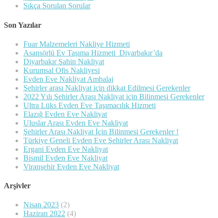
Sıkça Sorulan Sorular
Son Yazılar
Fuar Malzemeleri Nakliye Hizmeti
Asansörlü Ev Taşıma Hizmeti Diyarbakır’da
Diyarbakır Şahin Nakliyat
Kurumsal Ofis Nakliyesi
Evden Eve Nakliyat Ambalaj
Şehirler arası Nakliyat için dikkat Edilmesi Gerekenler
2022 Yılı Şehirler Arası Nakliyat için Bilinmesi Gerekenler
Ultra Lüks Evden Eve Taşımacılık Hizmeti
Elazığ Evden Eve Nakliyat
Uluslar Arası Evden Eve Nakliyat
Şehirler Arası Nakliyat İçin Bilinmesi Gerekenler !
Türkiye Geneli Evden Eve Şehirler Arası Nakliyat
Ergani Evden Eve Nakliyat
Bismil Evden Eve Nakliyat
Viranşehir Evden Eve Nakliyat
Arşivler
Nisan 2023
(2)
Haziran 2022
(4)