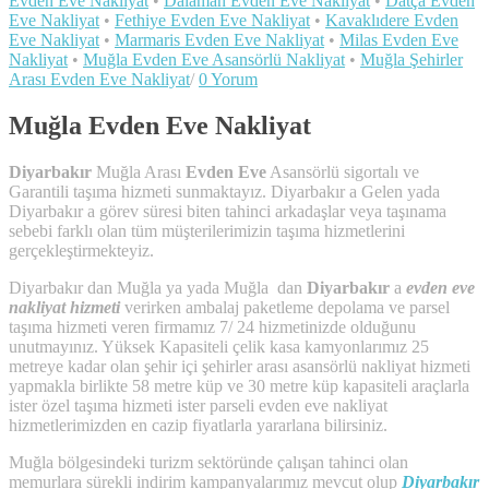
Evden Eve Nakliyat
•
Dalaman Evden Eve Nakliyat
•
Datça Evden
Eve Nakliyat
•
Fethiye Evden Eve Nakliyat
•
Kavaklıdere Evden
Eve Nakliyat
•
Marmaris Evden Eve Nakliyat
•
Milas Evden Eve
Nakliyat
•
Muğla Evden Eve Asansörlü Nakliyat
•
Muğla Şehirler
Arası Evden Eve Nakliyat
/
0 Yorum
Muğla Evden Eve Nakliyat
Diyarbakır
Muğla Arası
Evden Eve
Asansörlü sigortalı ve
Garantili taşıma hizmeti sunmaktayız. Diyarbakır a Gelen yada
Diyarbakır a görev süresi biten tahinci arkadaşlar veya taşınama
sebebi farklı olan tüm müşterilerimizin taşıma hizmetlerini
gerçekleştirmekteyiz.
Diyarbakır dan Muğla ya yada Muğla dan
Diyarbakır
a
evden eve
nakliyat hizmeti
verirken ambalaj paketleme depolama ve parsel
taşıma hizmeti veren firmamız 7/ 24 hizmetinizde olduğunu
unutmayınız. Yüksek Kapasiteli çelik kasa kamyonlarımız 25
metreye kadar olan şehir içi şehirler arası asansörlü nakliyat hizmeti
yapmakla birlikte 58 metre küp ve 30 metre küp kapasiteli araçlarla
ister özel taşıma hizmeti ister parseli evden eve nakliyat
hizmetlerimizden en cazip fiyatlarla yararlana bilirsiniz.
Muğla bölgesindeki turizm sektöründe çalışan tahinci olan
memurlara sürekli indirim kampanyalarımız mevcut olup
Diyarbakır