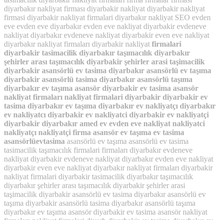
diyarbakır nakliyat firması diyarbakir nakliyat diyarbakir nakliyat
firmasi diyarbakir nakliyat firmalari diyarbakır nakliyat SEO evden
eve evden eve diyarbakır evden eve nakliyat diyarbakir evdeneve
nakliyat diyarbakır evdeneve nakliyat diyarbakir even eve nakliyat
diyarbakır nakliyat firmaları diyarbakir nakliyat
firmalari
diyarbakir tasimacilik diyarbakır taşımacılık diyarbakır
şehirler arası taşımacılık diyarbakir şehirler arasi taşimacilik
diyarbakir asansörlü ev tasima diyarbakır asansörlü ev taşıma
diyarbakir asansörlü tasima diyarbakır asansörlü taşıma
diyarbakır ev taşıma asansör diyarbakir ev tasima asansör
nakliyat firmaları nakliyat firmalari diyarbakir diyarbakir ev
tasima diyarbakır ev taşıma diyarbakır ev nakliyatçı diyarbakır
ev nakliyatcı diyarbakir ev nakliyatci diyarbakir ev nakliyatçi
diyarbakir diyarbakır amed ev evden eve nakliyat nakliyatci
nakliyatçı nakliyatçi firma asansör ev taşıma ev tasima
asansörlüevtasima
asansörlü ev taşıma asansörlü ev tasima
tasimacilik taşımacılık firmalari firmaları diyarbakır evdeneve
nakliyat diyarbakir evdeneve nakliyat diyarbakır evden eve nakliyat
diyarbakir even eve nakliyat diyarbakır nakliyat firmaları diyarbakir
nakliyat firmalari diyarbakir tasimacilik diyarbakır taşımacılık
diyarbakır şehirler arası taşımacılık diyarbakir şehirler arasi
taşimacilik diyarbakir asansörlü ev tasima diyarbakır asansörlü ev
taşıma diyarbakir asansörlü tasima diyarbakır asansörlü taşıma
diyarbakır ev taşıma asansör diyarbakir ev tasima asansör nakliyat