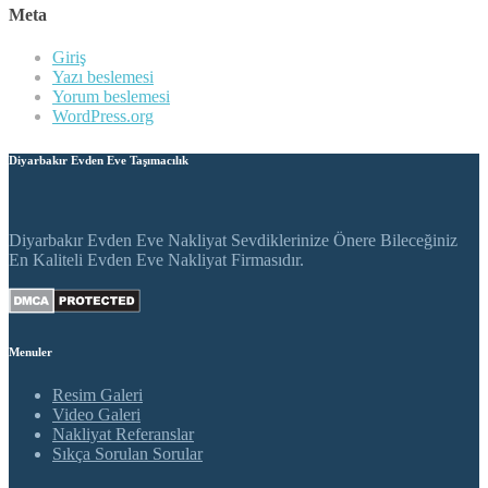
Meta
Giriş
Yazı beslemesi
Yorum beslemesi
WordPress.org
Diyarbakır Evden Eve Taşımacılık
Diyarbakır Evden Eve Nakliyat Sevdiklerinize Önere Bileceğiniz
En Kaliteli Evden Eve Nakliyat Firmasıdır.
Menuler
Resim Galeri
Video Galeri
Nakliyat Referanslar
Sıkça Sorulan Sorular