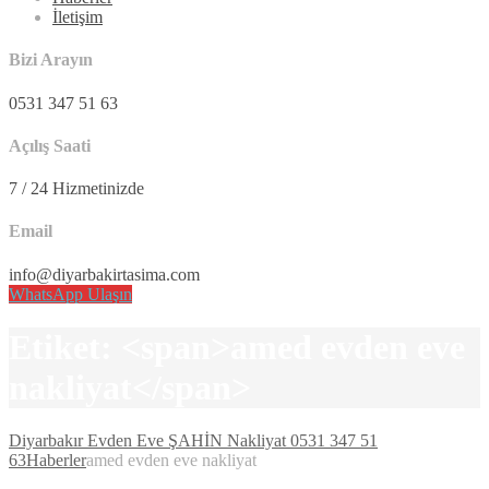
İletişim
Bizi Arayın
0531 347 51 63
Açılış Saati
7 / 24 Hizmetinizde
Email
info@diyarbakirtasima.com
WhatsApp Ulaşın
Etiket: <span>amed evden eve
nakliyat</span>
Diyarbakır Evden Eve ŞAHİN Nakliyat 0531 347 51
63
Haberler
amed evden eve nakliyat