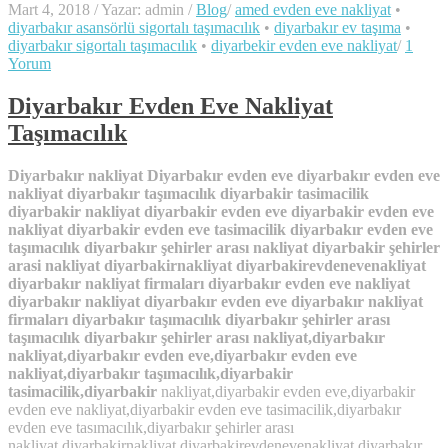
Mart 4, 2018
/
Yazar: admin
/
Blog
/
amed evden eve nakliyat
•
diyarbakır asansörlü sigortalı taşımacılık
•
diyarbakır ev taşıma
•
diyarbakır sigortalı taşımacılık
•
diyarbekir evden eve nakliyat
/
1
Yorum
Diyarbakır Evden Eve Nakliyat
Taşımacılık
Diyarbakır nakliyat Diyarbakır evden eve diyarbakır evden eve
nakliyat diyarbakır taşımacılık diyarbakir tasimacilik
diyarbakir nakliyat diyarbakir evden eve diyarbakir evden eve
nakliyat diyarbakir evden eve tasimacilik diyarbakır evden eve
taşımacılık diyarbakır şehirler arası nakliyat diyarbakir şehirler
arasi nakliyat diyarbakirnakliyat diyarbakirevdenevenakliyat
diyarbakır nakliyat firmaları diyarbakır evden eve nakliyat
diyarbakır nakliyat diyarbakır evden eve diyarbakır nakliyat
firmaları diyarbakır taşımacılık diyarbakır şehirler arası
taşımacılık diyarbakır şehirler arası nakliyat,diyarbakır
nakliyat,diyarbakır evden eve,diyarbakır evden eve
nakliyat,diyarbakır taşımacılık,diyarbakir
tasimacilik,diyarbakir
nakliyat,diyarbakir evden eve,diyarbakir
evden eve nakliyat,diyarbakir evden eve tasimacilik,diyarbakır
evden eve tasımacılık,diyarbakır şehirler arası
nakliyat,diyarbakirnakliyat,diyarbakirevdenevenakliyat,diyarbakır