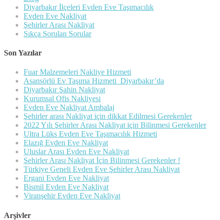
Diyarbakır İlçeleri Evden Eve Taşımacılık
Evden Eve Nakliyat
Şehirler Arası Nakliyat
Sıkça Sorulan Sorular
Son Yazılar
Fuar Malzemeleri Nakliye Hizmeti
Asansörlü Ev Taşıma Hizmeti Diyarbakır’da
Diyarbakır Şahin Nakliyat
Kurumsal Ofis Nakliyesi
Evden Eve Nakliyat Ambalaj
Şehirler arası Nakliyat için dikkat Edilmesi Gerekenler
2022 Yılı Şehirler Arası Nakliyat için Bilinmesi Gerekenler
Ultra Lüks Evden Eve Taşımacılık Hizmeti
Elazığ Evden Eve Nakliyat
Uluslar Arası Evden Eve Nakliyat
Şehirler Arası Nakliyat İçin Bilinmesi Gerekenler !
Türkiye Geneli Evden Eve Şehirler Arası Nakliyat
Ergani Evden Eve Nakliyat
Bismil Evden Eve Nakliyat
Viranşehir Evden Eve Nakliyat
Arşivler