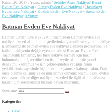
Kasım 20, 2017
/
Yazar: admin
/
Şehirler Arası Nakliyat
/
Beşiri
Evden Eve Nakliyat
•
Gercüş Evden Eve Nakliyat
•
Hasankeyf
Evden Eve Nakliyat
•
Kozluk Evden Eve Nakliyat
•
Sason Evden
Eve Nakliyat
/
0 Yorum
Batman Evden Eve Nakliyat
Batman Evden Eve Nakliyat Firmamızdan Batman evden eve
nakliye hizmeti alan tüm müşterilerimize garantili ve sigortalı nakliye
işlemlerimiz ile batman evden eve nakliyat alanında profesyonel ve
kaliteli nakliyenin değişmeyen tek adresi Batman Evden Eve
Taşımacılık firmamız, her türlü nakliye hizmeti için hazır
bulunmaktadır. İş tecrübesi en üst düzeyde olan profesyonel
deneyimli kadromuz ve işin çekirdeğinden yetişmiş firma
yetkililerimiz sayesinde hiçbir sorunuz yanıtsız kalmayacaktır. Daha
önce bizimle çalışmış ya da müşterimiz olmanız önemli değil, evden
eve taşımacılık ve diğer nakliye hizmetleri ile ilgili olarak aklınıza
takılan tüm sorunlarınızı bizimle paylaşabilirsiniz.
Şunu ara:
Kategoriler
Blog