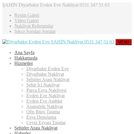
ŞAHİN Diyarbakır Evden Eve Nakliyat 0531 347 51 63
Resim Galeri
Video Galeri
Nakliyat Referanslar
Sıkça Sorulan Sorular
MENÜ
Ana Sayfa
Hakkımızda
Hizmetler
Diyarbakır Evden Eve
Diyarbakır Nakliyat
Şehirler Arası Nakliyat
Şehir İçi Nakliyat
Parça Eşya Nakliyesi
Evden Eve Nakliyat
Evden Eve Amblaj
Asansörlü Nakliyat
Ofis Büro Taşıma
Eşya Depolama
Çeyiz Eşyası Taşıma
Şehirler Arası Nakliyat
Haberler