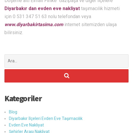
Döşeme altı Elmalı Finike Gazipaşa ve diğer ilçelere
Diyarbakır dan evden eve nakliyat
taşımacılık hizmeti
için 0 531 347 51 63 nolu telefondan veya
www.diyarbakirtasima.com
internet sitemizden ulaşa
bilirsiniz.
Şunu
ara:
Kategoriler
Blog
Diyarbakır İlçeleri Evden Eve Taşımacılık
Evden Eve Nakliyat
Şehirler Arası Nakliyat