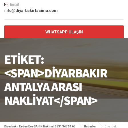
Email
info@diyarbakirtasima.com
WHATSAPP ULAŞIN
ETIKET:
<SPAN>DIYARBAKIR
ANTALYA ARASI
NAKLIYAT</SPAN>
Diyarbakır Evden Eve ŞAHİN Nakliyat 0531 347 51 63
Haberler
Diyarbakır