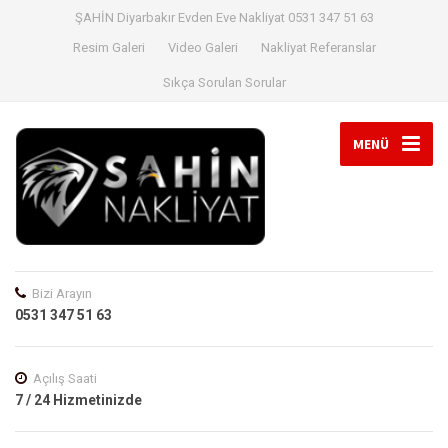
ŞAHİN Diyarbakır Evden Eve Nakliyat 0531 347 51 63
Resim Galeri
Video Galeri
Nakliyat Referanslar
Sıkça Sorulan Sorular
MENÜ
Bizi Arayın
0531 347 51 63
Açılış Saati
7 / 24 Hizmetinizde