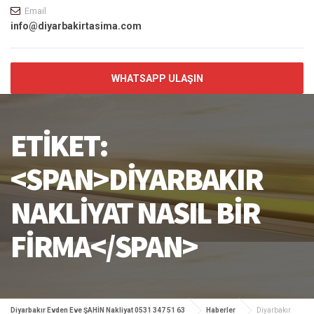
Email
info@diyarbakirtasima.com
WHATSAPP ULAŞIN
ETIKET:
<SPAN>DIYARBAKIR
NAKLIYAT NASIL BIR
FIRMA</SPAN>
Diyarbakır Evden Eve ŞAHİN Nakliyat 0531 347 51 63
Haberler
Diyarbakır