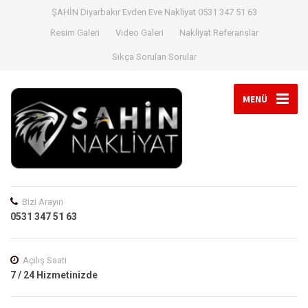
ŞAHİN Diyarbakır Evden Eve Nakliyat 0531 347 51 63
Resim Galeri
Video Galeri
Nakliyat Referanslar
Sıkça Sorulan Sorular
MENÜ
Bizi Arayın
0531 347 51 63
Açılış Saati
7 / 24 Hizmetinizde