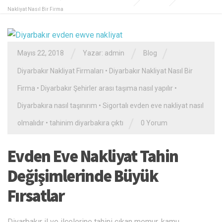
Nakliyat Nasıl Bir Firma
/
/
/
Mayıs 22, 2018
Yazar: admin
Blog
Diyarbakır Nakliyat Firmaları
•
Diyarbakır Nakliyat Nasıl Bir
Firma
•
Diyarbakır Şehirler arası taşıma nasıl yapılır
•
Diyarbakıra nasıl taşınırım
•
Sigortalı evden eve nakliyat nasıl
/
olmalıdır
•
tahinim diyarbakıra çıktı
0 Yorum
Evden Eve Nakliyat Tahin
Değişimlerinde Büyük
Fırsatlar
Diyarbakır il ve ilçelerine tahini cıkan memur, kamu