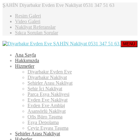
ŞAHİN Diyarbakır Evden Eve Nakliyat 0531 347 51 63
Resim Galeri
Video Galeri
Nakliyat Referanslar
Sıkça Sorulan Sorular
MENÜ
Ana Sayfa
Hakkımızda
Hizmetler
Diyarbakır Evden Eve
Diyarbakır Nakliyat
Şehirler Arası Nakliyat
Şehir İçi Nakliyat
Parça Eşya Nakliyesi
Evden Eve Nakliyat
Evden Eve Amblaj
Asansörlü Nakliyat
Ofis Büro Taşıma
Eşya Depolama
Çeyiz Eşyası Taşıma
Şehirler Arası Nakliyat
Haberler