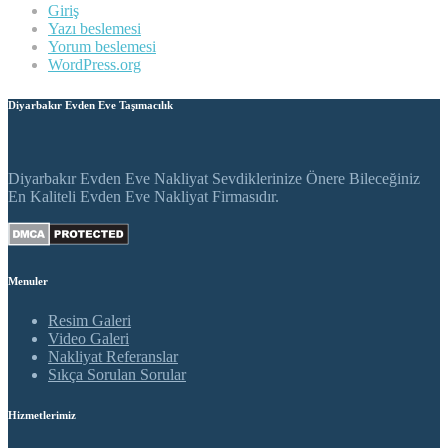
Giriş
Yazı beslemesi
Yorum beslemesi
WordPress.org
Diyarbakır Evden Eve Taşımacılık
Diyarbakır Evden Eve Nakliyat Sevdiklerinize Önere Bileceğiniz
En Kaliteli Evden Eve Nakliyat Firmasıdır.
Menuler
Resim Galeri
Video Galeri
Nakliyat Referanslar
Sıkça Sorulan Sorular
Hizmetlerimiz