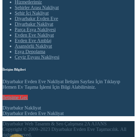
Hizmetlerimiz
Şehirler Arası Nakliyat
Şehir İçi Nakliyat
Diyarbakır Evden Eve
Diyarbakır Nakliyat
Parça Eşya Nakliyesi
Evden Eve Nakliyat
Evden Eve Amblaj
Asansörlü Nakliyat
Eşya Depolama
Çeyiz Eşyası Nakliyesi
İletişim Bilgileri
Diyarbakır Evden Eve Nakliyat İletişim Sayfası İçin Tıklayıp
Hemen Ev Taşıma İşlemi İçin Bilgi Alabilirsiniz.
İletişime Geç
Diyarbakır Nakliyat
Diyarbakır Evden Eve Nakliyat
Diyarbakır Web Tasarım & Seo Çalışması 2A AJANS
Copyright © 2009–2023 Diyarbakır Evden Eve Taşımacılık. All
rights reserved.