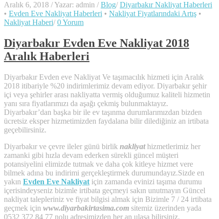
Aralık 6, 2018
/
Yazar: admin
/
Blog
/
Diyarbakır Nakliyat Haberleri
•
Evden Eve Nakliyat Haberleri
•
Nakliyat Fiyatlarındaki Artış
•
Nakliyat Haberi
/
0 Yorum
Diyarbakır Evden Eve Nakliyat 2018
Aralık Haberleri
Diyarbakır Evden eve Nakliyat Ve taşımacılık hizmeti için Aralık
2018 itibariyle %20 indirimlerimiz devam ediyor. Diyarbakır şehir
içi veya şehirler arası nakliyatta vermiş olduğumuz kaliteli hizmetin
yanı sıra fiyatlarımızı da aşağı çekmiş bulunmaktayız.
Diyarbakır’dan başka bir ile ev taşınma durumlarımızdan bizden
ücretsiz eksper hizmetimizden faydalana bilir dilediğiniz an irtibata
geçebilirsiniz.
Diyarbakır ve çevre ileler günü birlik
nakliyat
hizmetlerimiz her
zamanki gibi hızla devam ederken sürekli güncel müşteri
potansiyelini elimizde tutmak ve daha çok kitleye hizmet vere
bilmek adına bu indirimi gerçekleştirmek durumundayız.Sizde en
yakın
Evden Eve Nakliyat
için zamanda evinizi taşıma durumu
içerisindeyseniz bizimle irtibata geçmeyi sakın unutmayın Güncel
nakliyat talepleriniz ve fiyat bilgisi almak için Bizimle 7 / 24 irtibata
geçmek için
www.diyarbakirtasima.com
sitemiz üzerinden yada
0532 372 84 77 nolu adresimizden her an ulaşa bilirsiniz.