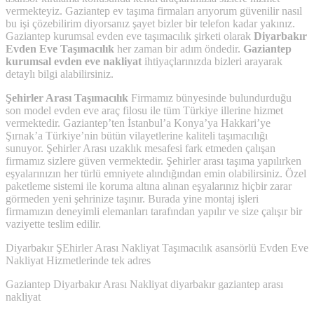
vermekteyiz. Gaziantep ev taşıma firmaları arıyorum güvenilir nasıl
bu işi çözebilirim diyorsanız şayet bizler bir telefon kadar yakınız.
Gaziantep kurumsal evden eve taşımacılık şirketi olarak
Diyarbakır
Evden Eve Taşımacılık
her zaman bir adım öndedir.
Gaziantep
kurumsal evden eve nakliyat
ihtiyaçlarınızda bizleri arayarak
detaylı bilgi alabilirsiniz.
Şehirler Arası Taşımacılık
Firmamız bünyesinde bulundurduğu
son model evden eve araç filosu ile tüm Türkiye illerine hizmet
vermektedir. Gaziantep’ten İstanbul’a Konya’ya Hakkari’ye
Şırnak’a Türkiye’nin bütün vilayetlerine kaliteli taşımacılığı
sunuyor. Şehirler Arası uzaklık mesafesi fark etmeden çalışan
firmamız sizlere güven vermektedir. Şehirler arası taşıma yapılırken
eşyalarınızın her türlü emniyete alındığından emin olabilirsiniz. Özel
paketleme sistemi ile koruma altına alınan eşyalarınız hiçbir zarar
görmeden yeni şehrinize taşınır. Burada yine montaj işleri
firmamızın deneyimli elemanları tarafından yapılır ve size çalışır bir
vaziyette teslim edilir.
Diyarbakır ŞEhirler Arası Nakliyat Taşımacılık asansörlü Evden Eve
Nakliyat Hizmetlerinde tek adres
Gaziantep Diyarbakır Arası Nakliyat diyarbakır gaziantep arası
nakliyat