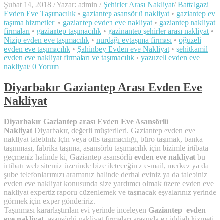
Şubat 14, 2018
/
Yazar: admin
/
Şehirler Arası Nakliyat
/
Battalgazi
Evden Eve Taşımacılık
•
gaziantep asansörlü nakliyat
•
gaziantep ev
taşıma hizmetleri
•
gaziantep evden eve nakliyat
•
gaziantep nakliyat
firmaları
•
gaziantep taşımacılık
•
gazinantep şehirler arası nakliyat
•
Nizip evden eve taşımacılık
•
nurdağı evtaşıma firması
•
oğuzeli
evden eve taşımacılık
•
Şahinbey Evden eve Nakliyat
•
şehitkamil
evden eve nakliyat firmaları ve taşımacılık
•
yazuzeli evden eve
nakliyat
/
0 Yorum
Diyarbakır Gaziantep Arası Evden Eve
Nakliyat
Diyarbakır Gaziantep arası Evden Eve Asansörlü
Nakliyat
Diyarbakır, değerli müşterileri. Gaziantep evden eve
nakliyat talebiniz için veya ofis taşımacılığı, büro taşımak, banka
taşınması, fabrika taşıma, asansörlü taşımacılık için bizimle irtibata
geçmeniz halinde ki, Gaziantep asansörlü
evden eve nakliyat
bu
irtibatı web sitemiz üzerinde bize ileteceğiniz e-mail, merkez ya da
şube telefonlarımızı aramanız halinde derhal eviniz ya da talebiniz
evden eve nakliyat konusunda size yardımcı olmak üzere evden eve
nakliyat expertiz raporu düzenlemek ve taşınacak eşyalarınız yerinde
görmek için exper göndeririz.
Taşınması kararlaştırılan evi yerinde inceleyen
Gaziantep evden
eve nakliyat
, asansörlü nakliyat firmaları arasında en iddialı hizmeti