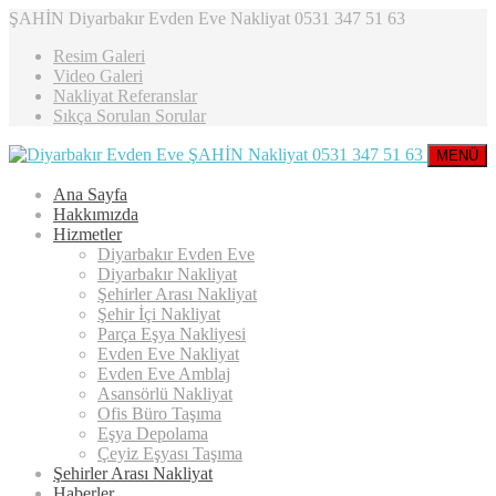
ŞAHİN Diyarbakır Evden Eve Nakliyat 0531 347 51 63
Resim Galeri
Video Galeri
Nakliyat Referanslar
Sıkça Sorulan Sorular
MENÜ
Ana Sayfa
Hakkımızda
Hizmetler
Diyarbakır Evden Eve
Diyarbakır Nakliyat
Şehirler Arası Nakliyat
Şehir İçi Nakliyat
Parça Eşya Nakliyesi
Evden Eve Nakliyat
Evden Eve Amblaj
Asansörlü Nakliyat
Ofis Büro Taşıma
Eşya Depolama
Çeyiz Eşyası Taşıma
Şehirler Arası Nakliyat
Haberler