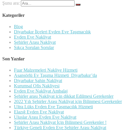
Şunu ara:
Kategoriler
Blog
Diyarbakır İlçeleri Evden Eve Taşımacılık
Evden Eve Nakliyat
Şehirler Arası Nakliyat
Sıkça Sorulan Sorular
Son Yazılar
Fuar Malzemeleri Nakliye Hizmeti
Asansörlü Ev Taşıma Hizmeti Diyarbakır’da
Diyarbakır Şahin Nakliyat
Kurumsal Ofis Nakliyesi
Evden Eve Nakliyat Ambalaj
Şehirler arası Nakliyat için dikkat Edilmesi Gerekenler
2022 Yılı Şehirler Arası Nakliyat için Bilinmesi Gerekenler
Ultra Lüks Evden Eve Taşımacılık Hizmeti
Elazığ Evden Eve Nakliyat
Uluslar Arası Evden Eve Nakliyat
Şehirler Arası Nakliyat İçin Bilinmesi Gerekenler !
Türkiye Geneli Evden Eve Şehirler Arası Nakliyat