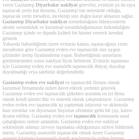
veren Gaziantep
Diyarbakır nakliyat
görevlisi, evinizin ya da eşya
taşınacak yerin kat durumu, Gaziantep’nin neresinde olduğu,
taşınacak yerin mesafesi, incelenip size doğru karar almanızı sağlar.
Gaziantep Diyarbakır nakliyat
sorumluluğunu bilmeyenlerin
aksine sorumluluk ve kurumsal sorumluluğumuzun farkındalığını
Gaziantep içinde ve dışında kaliteli bir hizmet vererek kendini
gösterir.
Yukarıda bahsettiğimiz üzere evinizin katına, taşınacağınız yerin
mesafesine göre Gaziantep evden eve taşımacılık size uygun
çözümler üretip fiyatlandırma yapar. Bahsettiğimiz unsurların
görünmesinden sonra nakliyat fiyatı belirlenir. Evinizin taşınması
için Gaziantep evden eve asansörlü taşımacılık ihtiyaç duyulup
duyulmadığı veya talebiniz değerlendirilir.
Gaziantep evden eve nakliyat
ve taşımacılık firması olarak
kurumsal firmamızda sizleri davet ederek yerimizi görerek
Gaziantep evden eve taşımacılık şirketleri arasında en iyi firma
olarak kendi işimizi titiz ve sistemli olarak çalışmaktayız. Gaziantep
evden evden eve taşımacılık işi yaptırmak istiyoruz ve aklımızda
bazı sorunlar var diyorsanız buyurun ofisimize gelin bir çay, kahve
ikramı edelim. Gaziantep evden eve
taşımacılık
konusunda nasıl
çalıştığımızı sizlere anlatalım. Gaziantep evden eve nakliyat
sektöründe adımızı zirveye taşımakta olduğumuzu sizlere bildirmek
isteriz. Gaziantep asansörlü taşımacılık olmak üzere Gaziantep
asansör kiralama konusunda kendi araçlarımızla sizlere hizmet