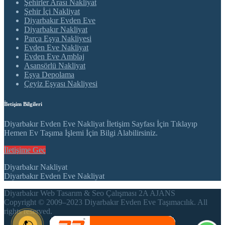
Şehirler Arası Nakliyat
Şehir İçi Nakliyat
Diyarbakır Evden Eve
Diyarbakır Nakliyat
Parça Eşya Nakliyesi
Evden Eve Nakliyat
Evden Eve Amblaj
Asansörlü Nakliyat
Eşya Depolama
Çeyiz Eşyası Nakliyesi
İletişim Bilgileri
Diyarbakır Evden Eve Nakliyat İletişim Sayfası İçin Tıklayıp
Hemen Ev Taşıma İşlemi İçin Bilgi Alabilirsiniz.
İletişime Geç
Diyarbakır Nakliyat
Diyarbakır Evden Eve Nakliyat
Diyarbakır Web Tasarım & Seo Çalışması 2A AJANS
Copyright © 2009–2023 Diyarbakır Evden Eve Taşımacılık. All
rights reserved.