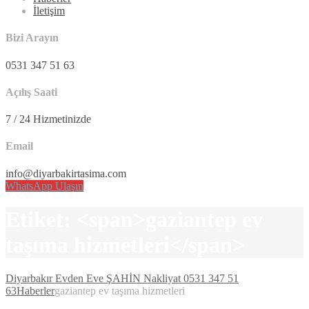
İletişim
Bizi Arayın
0531 347 51 63
Açılış Saati
7 / 24 Hizmetinizde
Email
info@diyarbakirtasima.com
WhatsApp Ulaşın
Etiket: <span>gaziantep ev
taşıma hizmetleri</span>
Diyarbakır Evden Eve ŞAHİN Nakliyat 0531 347 51
63
Haberler
gaziantep ev taşıma hizmetleri