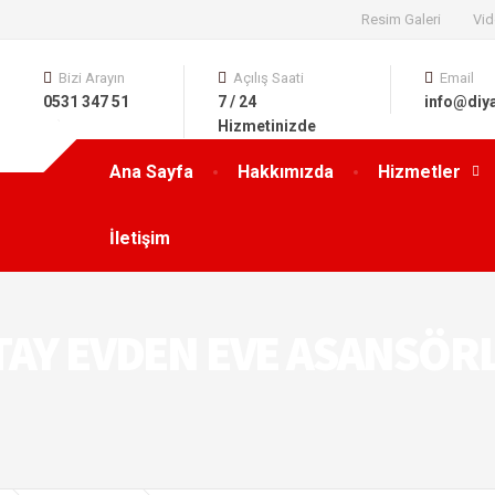
Resim Galeri
Vid
Bizi Arayın
Açılış Saati
Email
0531 347 51
7 / 24
info@diy
63
Hizmetinizde
Ana Sayfa
Hakkımızda
Hizmetler
İletişim
TAY EVDEN EVE ASANSÖR