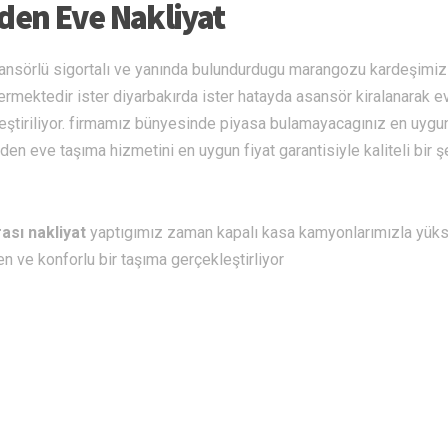
vden Eve Nakliyat
ansörlü sigortalı ve yanında bulundurdugu marangozu kardeşimiz
rmektedir ister diyarbakırda ister hatayda asansör kiralanarak 
leştiriliyor. firmamız bünyesinde piyasa bulamayacagınız en uygun
en eve taşıma hizmetini en uygun fiyat garantisiyle kaliteli bir ş
rası nakliyat
yaptıgımız zaman kapalı kasa kamyonlarımızla yük
n ve konforlu bir taşıma gerçekleştirliyor