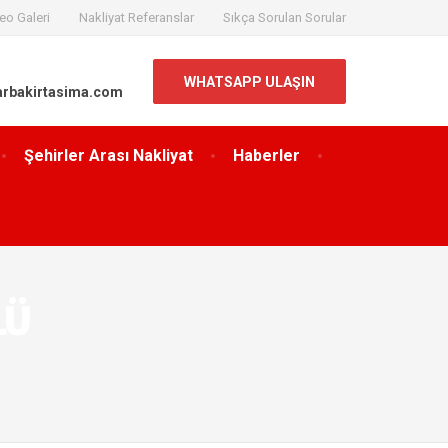
eo Galeri
Nakliyat Referanslar
Sıkça Sorulan Sorular
WHATSAPP ULAŞIN
arbakirtasima.com
Şehirler Arası Nakliyat
Haberler
LÜ