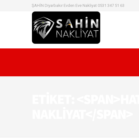
ŞAHİN Diyarbakır Evden Eve Nakliyat 0531 347 51 63
ETIKET: <SPAN>HA
NAKLIYAT</SPAN>