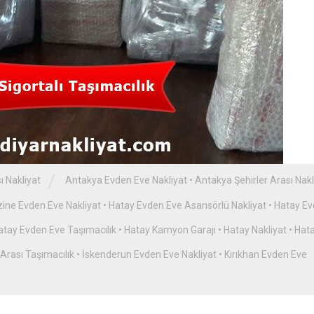
/
ı Nakliyat
Antakya Evden Eve Nakliyat
•
Antakya Şehirler Arası Nakl
zine Evden Eve Nakliyat
•
Hatay Evden Eve Asansörlü Nakliyat
•
Hatay E
atay Evden Eve Taşımacılık
•
Hatay Kamyon Garajı
•
Hatay Nakliyat
•
Hat
 Arası Taşımacılık
•
İskenderun Evden Eve Nakliyat
•
Kırıkhan Evden Eve