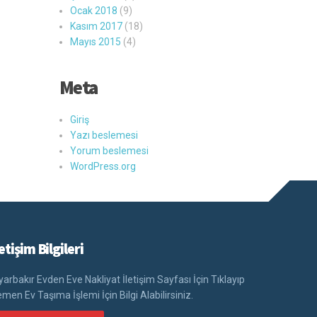
Ocak 2018
(9)
Kasım 2017
(18)
Mayıs 2015
(4)
Meta
Giriş
Yazı beslemesi
Yorum beslemesi
WordPress.org
letişim Bilgileri
yarbakır Evden Eve Nakliyat İletişim Sayfası İçin Tıklayıp
men Ev Taşıma İşlemi İçin Bilgi Alabilirsiniz.