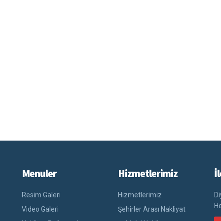
Menuler
Hizmetlerimiz
İ
Resim Galeri
Hizmetlerimiz
Di
He
Video Galeri
Şehirler Arası Nakliyat