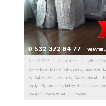
/
/
Mart 12, 2018
Yazar: admin
Şehirler Aras
Dörtyol Evden Eve Nakliyat
•
Ezine Ev Taşımacılık
•
E
Eve Nakliyat
•
Hatay Evden Eve Nakliyat Firmaları
•
H
Nakliyat Fiyatları
•
Hatay Nakliyeciler
•
Hatay Şehirler
/
Nakliyat
•
Payas Nakliyat
0 Yorum