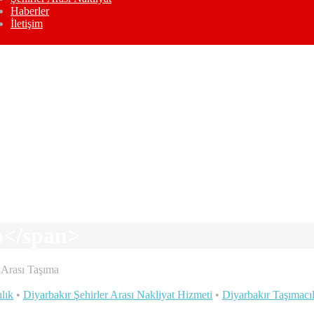
Haberler
İletişim
ma</span>
r Arası Taşıma
ılık
•
Diyarbakır Şehirler Arası Nakliyat Hizmeti
•
Diyarbakır Taşımacıl