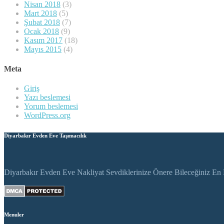
Nisan 2018
(3)
Mart 2018
(5)
Şubat 2018
(7)
Ocak 2018
(9)
Kasım 2017
(18)
Mayıs 2015
(4)
Meta
Giriş
Yazı beslemesi
Yorum beslemesi
WordPress.org
Diyarbakır Evden Eve Taşımacılık
Diyarbakır Evden Eve Nakliyat Sevdiklerinize Önere Bileceğiniz En K
Menuler