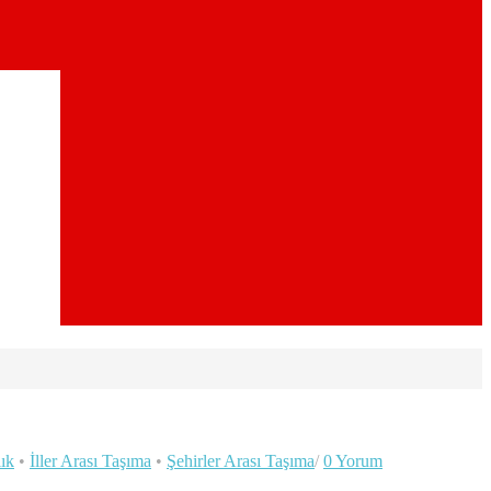
ık
•
İller Arası Taşıma
•
Şehirler Arası Taşıma
/
0 Yorum