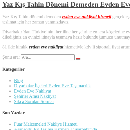
Yaz Kış Tahin Dönemi Demeden Evden Eve
Yaz Kış Tahin dönemi demeden
evden eve nakliyat hizmeti
gerçekleşt
teslimat için her zaman yanınızdayız.
Diyarbakır’dan Türkiye’nini her iline her şehrine en icra köşelerine 
dilediğiniz an evinizi itinayla taşımaya hazır bulunduğumuzu unutma
81 ilde kiralık
evden eve nakliyat
hizmetiyle kdv li sigortalı fiyat ar
Şunu ara:
Kategoriler
Blog
Diyarbakır İlçeleri Evden Eve Taşımacılık
Evden Eve Nakliyat
Şehirler Arası Nakliyat
Sıkça Sorulan Sorular
Son Yazılar
Fuar Malzemeleri Nakliye Hizmeti
Asansörlü Ev Taşıma Hizmeti Diyarbakır’da