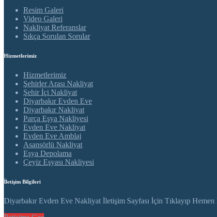
Resim Galeri
Video Galeri
Nakliyat Referanslar
Sıkça Sorulan Sorular
Hizmetlerimiz
Hizmetlerimiz
Şehirler Arası Nakliyat
Şehir İçi Nakliyat
Diyarbakır Evden Eve
Diyarbakır Nakliyat
Parça Eşya Nakliyesi
Evden Eve Nakliyat
Evden Eve Amblaj
Asansörlü Nakliyat
Eşya Depolama
Çeyiz Eşyası Nakliyesi
İletişim Bilgileri
Diyarbakır Evden Eve Nakliyat İletişim Sayfası İçin Tıklayıp Hemen Ev