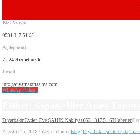
Bizi Arayın
0531 347 51 63
Açılış Saati
7 / 24 Hizmetinizde
Email
info@diyarbakirtasima.com
WhatsApp Ulaşın
Etiket: <span>İller Arası Taşı
Diyarbakır Evden Eve ŞAHİN Nakliyat 0531 347 51 63
Haberler
İlle
Ağustos 25, 2018
/
Yazar: admin
/
Blog
/
Diyarbakır Şehir dışı taşımac