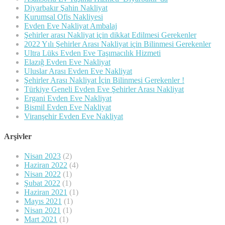
Diyarbakır Şahin Nakliyat
Kurumsal Ofis Nakliyesi
Evden Eve Nakliyat Ambalaj
Şehirler arası Nakliyat için dikkat Edilmesi Gerekenler
2022 Yılı Şehirler Arası Nakliyat için Bilinmesi Gerekenler
Ultra Lüks Evden Eve Taşımacılık Hizmeti
Elazığ Evden Eve Nakliyat
Uluslar Arası Evden Eve Nakliyat
Şehirler Arası Nakliyat İçin Bilinmesi Gerekenler !
Türkiye Geneli Evden Eve Şehirler Arası Nakliyat
Ergani Evden Eve Nakliyat
Bismil Evden Eve Nakliyat
Viranşehir Evden Eve Nakliyat
Arşivler
Nisan 2023
(2)
Haziran 2022
(4)
Nisan 2022
(1)
Şubat 2022
(1)
Haziran 2021
(1)
Mayıs 2021
(1)
Nisan 2021
(1)
Mart 2021
(1)