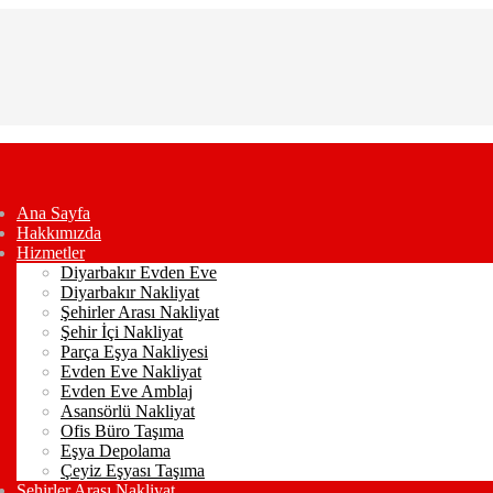
Ana Sayfa
Hakkımızda
Hizmetler
Diyarbakır Evden Eve
Diyarbakır Nakliyat
Şehirler Arası Nakliyat
Şehir İçi Nakliyat
Parça Eşya Nakliyesi
Evden Eve Nakliyat
Evden Eve Amblaj
Asansörlü Nakliyat
Ofis Büro Taşıma
Eşya Depolama
Çeyiz Eşyası Taşıma
Şehirler Arası Nakliyat