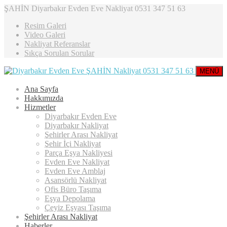
ŞAHİN Diyarbakır Evden Eve Nakliyat 0531 347 51 63
Resim Galeri
Video Galeri
Nakliyat Referanslar
Sıkça Sorulan Sorular
MENÜ
Ana Sayfa
Hakkımızda
Hizmetler
Diyarbakır Evden Eve
Diyarbakır Nakliyat
Şehirler Arası Nakliyat
Şehir İçi Nakliyat
Parça Eşya Nakliyesi
Evden Eve Nakliyat
Evden Eve Amblaj
Asansörlü Nakliyat
Ofis Büro Taşıma
Eşya Depolama
Çeyiz Eşyası Taşıma
Şehirler Arası Nakliyat
Haberler