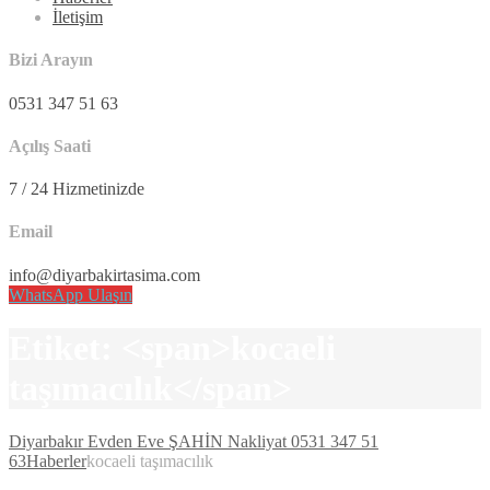
İletişim
Bizi Arayın
0531 347 51 63
Açılış Saati
7 / 24 Hizmetinizde
Email
info@diyarbakirtasima.com
WhatsApp Ulaşın
Etiket: <span>kocaeli
taşımacılık</span>
Diyarbakır Evden Eve ŞAHİN Nakliyat 0531 347 51
63
Haberler
kocaeli taşımacılık