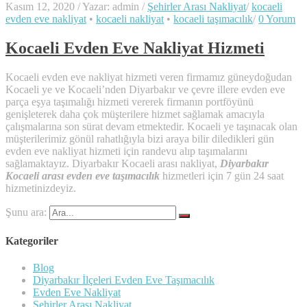
Kasım 12, 2020
/
Yazar: admin
/
Şehirler Arası Nakliyat
/
kocaeli
evden eve nakliyat
•
kocaeli nakliyat
•
kocaeli taşımacılık
/
0 Yorum
Kocaeli Evden Eve Nakliyat Hizmeti
Kocaeli evden eve nakliyat hizmeti veren firmamız güneydoğudan
Kocaeli ye ve Kocaeli’nden Diyarbakır ve çevre illere evden eve
parça eşya taşımalığı hizmeti vererek firmanın portföyünü
genişleterek daha çok müşterilere hizmet sağlamak amacıyla
çalışmalarına son sürat devam etmektedir. Kocaeli ye taşınacak olan
müşterilerimiz gönül rahatlığıyla bizi araya bilir diledikleri gün
evden eve nakliyat hizmeti için randevu alıp taşımalarını
sağlamaktayız. Diyarbakır Kocaeli arası nakliyat,
Diyarbakır
Kocaeli arası evden eve taşımacılık
hizmetleri için 7 gün 24 saat
hizmetinizdeyiz.
Şunu ara:
Kategoriler
Blog
Diyarbakır İlçeleri Evden Eve Taşımacılık
Evden Eve Nakliyat
Şehirler Arası Nakliyat