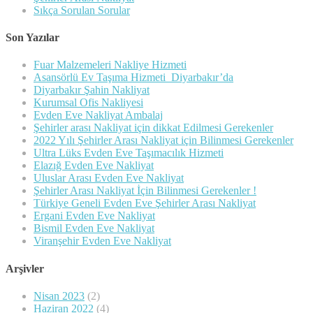
Sıkça Sorulan Sorular
Son Yazılar
Fuar Malzemeleri Nakliye Hizmeti
Asansörlü Ev Taşıma Hizmeti Diyarbakır’da
Diyarbakır Şahin Nakliyat
Kurumsal Ofis Nakliyesi
Evden Eve Nakliyat Ambalaj
Şehirler arası Nakliyat için dikkat Edilmesi Gerekenler
2022 Yılı Şehirler Arası Nakliyat için Bilinmesi Gerekenler
Ultra Lüks Evden Eve Taşımacılık Hizmeti
Elazığ Evden Eve Nakliyat
Uluslar Arası Evden Eve Nakliyat
Şehirler Arası Nakliyat İçin Bilinmesi Gerekenler !
Türkiye Geneli Evden Eve Şehirler Arası Nakliyat
Ergani Evden Eve Nakliyat
Bismil Evden Eve Nakliyat
Viranşehir Evden Eve Nakliyat
Arşivler
Nisan 2023
(2)
Haziran 2022
(4)