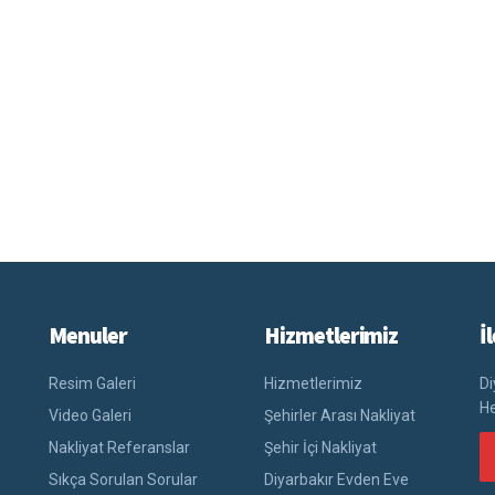
Menuler
Hizmetlerimiz
İ
Resim Galeri
Hizmetlerimiz
Di
He
Video Galeri
Şehirler Arası Nakliyat
Nakliyat Referanslar
Şehir İçi Nakliyat
Sıkça Sorulan Sorular
Diyarbakır Evden Eve