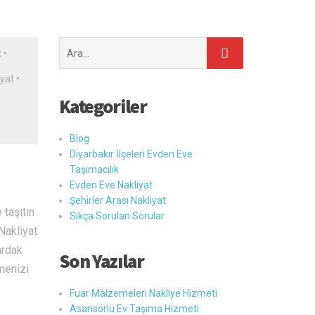
Şunu
k
•
ara:
iyat
•
Kategoriler
Blog
Diyarbakır İlçeleri Evden Eve
Taşımacılık
Evden Eve Nakliyat
Şehirler Arası Nakliyat
 taşıtın
Sıkça Sorulan Sorular
 Nakliyat
ardak
Son Yazılar
menizi
Fuar Malzemeleri Nakliye Hizmeti
Asansörlü Ev Taşıma Hizmeti