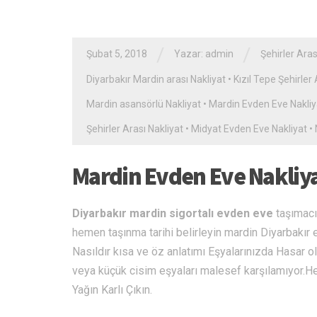
/
/
Şubat 5, 2018
Yazar: admin
Şehirler Aras
Diyarbakır Mardin arası Nakliyat
•
Kızıl Tepe Şehirler 
Mardin asansörlü Nakliyat
•
Mardin Evden Eve Nakliy
Şehirler Arası Nakliyat
•
Midyat Evden Eve Nakliyat
•
Mardin Evden Eve Nakliy
Diyarbakır mardin sigortalı evden eve
taşımacıl
hemen taşınma tarihi belirleyin mardin Diyarbakır ev
Nasıldır kısa ve öz anlatımı Eşyalarınızda Hasar o
veya küçük cisim eşyaları malesef karşılamıyor
Yağın Karlı Çıkın.