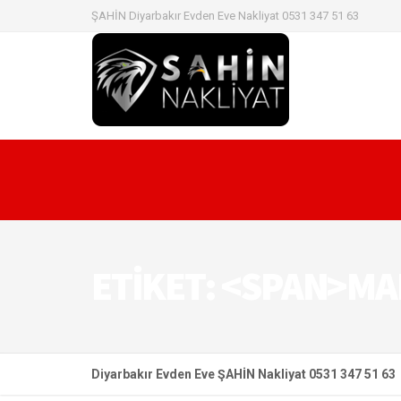
ŞAHİN Diyarbakır Evden Eve Nakliyat 0531 347 51 63
ETIKET: <SPAN>MA
Diyarbakır Evden Eve ŞAHİN Nakliyat 0531 347 51 63