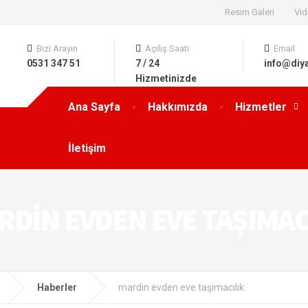
Resim Galeri
Vid
Bizi Arayın
Açılış Saati
Email
0531 347 51
7 / 24
info@diy
63
Hizmetinizde
Ana Sayfa
Hakkımızda
Hizmetler
İletişim
RDIN EVDEN EVE TAŞIMAC
Haberler
mardin evden eve taşımacılık