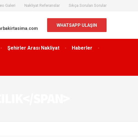
eo Galeri
Nakliyat Referanslar
Sıkça Sorulan Sorular
WHATSAPP ULAŞIN
arbakirtasima.com
Şehirler Arası Nakliyat
Haberler
ILIK</SPAN>