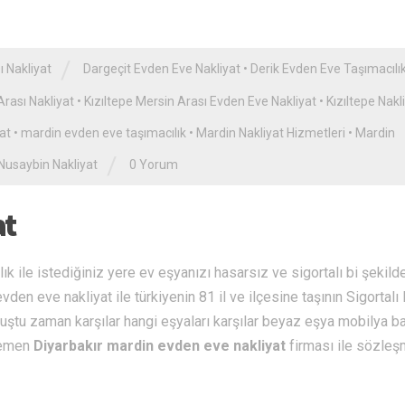
/
ı Nakliyat
Dargeçit Evden Eve Nakliyat
•
Derik Evden Eve Taşımacılı
Arası Nakliyat
•
Kızıltepe Mersin Arası Evden Eve Nakliyat
•
Kızıltepe Nakl
at
•
mardin evden eve taşımacılık
•
Mardin Nakliyat Hizmetleri
•
Mardin
/
Nusaybin Nakliyat
0 Yorum
at
ık ile istediğiniz yere ev eşyanızı hasarsız ve sigortalı bi şekilde
den eve nakliyat ile türkiyenin 81 il ve ilçesine taşının Sigortalı
luştu zaman karşılar hangi eşyaları karşılar beyaz eşya mobilya b
.Hemen
Diyarbakır mardin evden eve nakliyat
firması ile sözleş