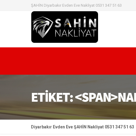
ŞAHİN Diyarbakır Evden Eve Nakliyat 0531 347 51 63
ETIKET: <SPAN>NA
Diyarbakır Evden Eve ŞAHİN Nakliyat 0531 347 51 63