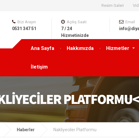
Resim Galeri
Vid
Bizi Arayın
Açılış Saati
Email
0531 347 51
7 / 24
info@diy
63
Hizmetinizde
Ana Sayfa
Hakkımızda
Hizmetler
İletişim
KLIYECILER PLATFORMU
Haberler
Nakliyeciler Platformu