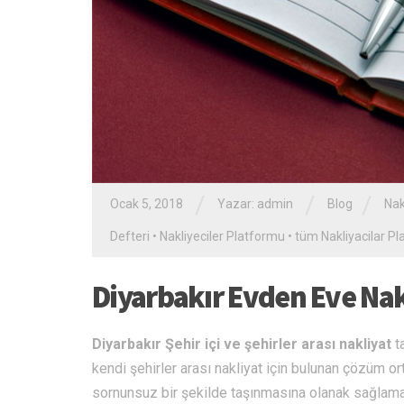
/
/
/
Ocak 5, 2018
Yazar: admin
Blog
Nak
Defteri
•
Nakliyeciler Platformu
•
tüm Nakliyacilar P
Diyarbakır Evden Eve Nak
Diyarbakır Şehir içi ve şehirler arası nakliyat
t
kendi şehirler arası nakliyat için bulunan çözüm ort
sornunsuz bir şekilde taşınmasına olanak sağlama