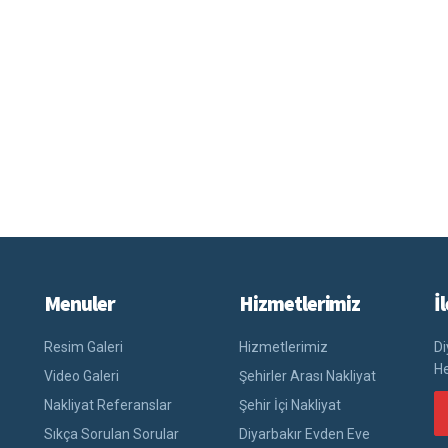
Menuler
Hizmetlerimiz
İ
Resim Galeri
Hizmetlerimiz
Di
He
Video Galeri
Şehirler Arası Nakliyat
Nakliyat Referanslar
Şehir İçi Nakliyat
Sıkça Sorulan Sorular
Diyarbakır Evden Eve