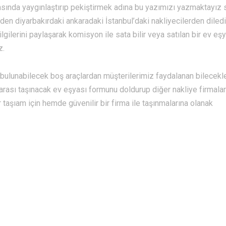
rasında yaygınlaştırıp pekiştirmek adına bu yazımızı yazmaktayız
en diyarbakırdaki ankaradaki İstanbul’daki nakliyecilerden diledi
lgilerini paylaşarak komisyon ile sata bilir veya satılan bir ev eş
z.
bulunabilecek boş araçlardan müşterilerimiz faydalanan bilecekle
arası taşınacak ev eşyası formunu doldurup diğer nakliye firmalar
ir taşıam için hemde güvenilir bir firma ile taşınmalarına olanak