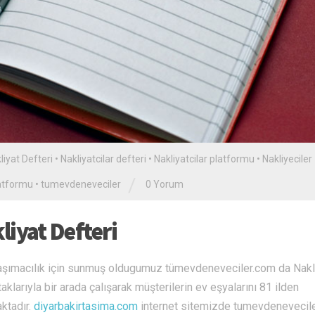
liyat Defteri
•
Nakliyatcilar defteri
•
Nakliyatcilar platformu
•
Nakliyeciler
/
latformu
•
tumevdeneveciler
0 Yorum
liyat Defteri
aşımacılık için sunmuş oldugumuz tümevdeneveciler.com da Nakli
aklarıyla bir arada çalışarak müşterilerin ev eşyalarını 81 ilden
ktadır.
diyarbakirtasima.com
internet sitemizde tumevdenevecil