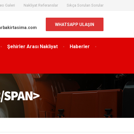
eo Galeri
Nakliyat Referanslar
Sıkça Sorulan Sorular
WHATSAPP ULAŞIN
arbakirtasima.com
Şehirler Arası Nakliyat
Haberler
</SPAN>