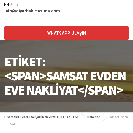
Email
info@diyarbakirtasima.com
WHATSAPP ULAŞIN
ETIKET:
<SPAN>SAMSAT EVDEN
EVE NAKLIYAT</SPAN>
Diyarbakır Evden Eve ŞAHİN Nakliyat 0531 347 51 63
Haberler
Samsat Evden
Eve Nakliyat