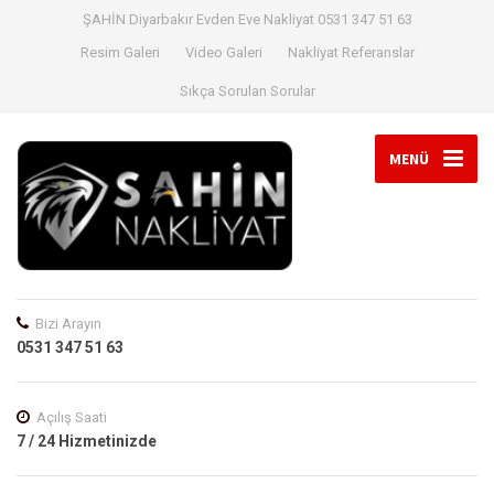
ŞAHİN Diyarbakır Evden Eve Nakliyat 0531 347 51 63
Resim Galeri
Video Galeri
Nakliyat Referanslar
Sıkça Sorulan Sorular
MENÜ
Bizi Arayın
0531 347 51 63
Açılış Saati
7 / 24 Hizmetinizde