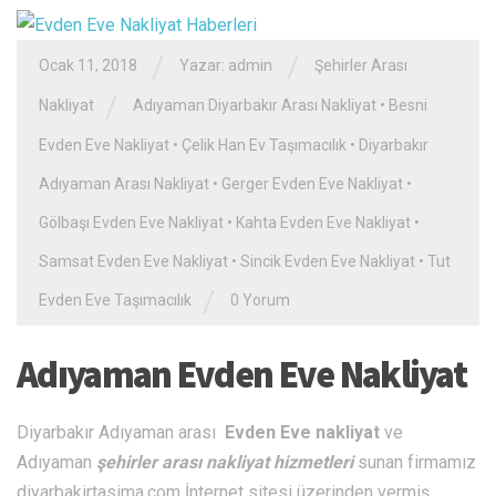
/
/
Ocak 11, 2018
Yazar: admin
Şehirler Arası
/
Nakliyat
Adıyaman Diyarbakır Arası Nakliyat
•
Besni
Evden Eve Nakliyat
•
Çelik Han Ev Taşımacılık
•
Diyarbakır
Adıyaman Arası Nakliyat
•
Gerger Evden Eve Nakliyat
•
Gölbaşı Evden Eve Nakliyat
•
Kahta Evden Eve Nakliyat
•
Samsat Evden Eve Nakliyat
•
Sincik Evden Eve Nakliyat
•
Tut
/
Evden Eve Taşımacılık
0 Yorum
Adıyaman Evden Eve Nakliyat
Diyarbakır Adıyaman arası
Evden Eve nakliyat
ve
Adıyaman
şehirler arası nakliyat hizmetleri
sunan firmamız
diyarbakirtasima.com İnternet sitesi üzerinden vermiş