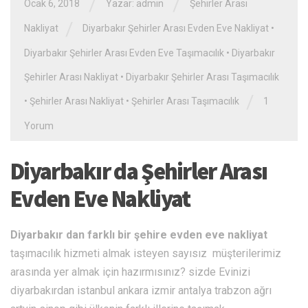
/
/
Ocak 6, 2018
Yazar: admin
Şehirler Arası
/
Nakliyat
Diyarbakır Şehirler Arası Evden Eve Nakliyat
•
Diyarbakır Şehirler Arası Evden Eve Taşımacılık
•
Diyarbakır
Şehirler Arası Nakliyat
•
Diyarbakır Şehirler Arası Taşımacılık
/
•
Şehirler Arası Nakliyat
•
Şehirler Arası Taşımacılık
1
Yorum
Diyarbakır da Şehirler Arası
Evden Eve Nakliyat
Diyarbakır dan farklı bir şehire evden eve nakliyat
taşımacılık hizmeti almak isteyen sayısız müşterilerimiz
arasında yer almak için hazırmısınız? sizde Evinizi
diyarbakırdan istanbul ankara izmir antalya trabzon ağrı