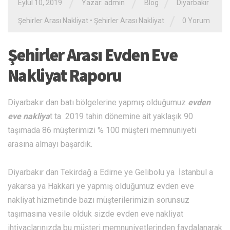
/
/
/
Eylül 10, 2019
Yazar: admin
Blog
Diyarbakır
/
Şehirler Arası Nakliyat
•
Şehirler Arası Nakliyat
0 Yorum
Şehirler Arası Evden Eve
Nakliyat Raporu
Diyarbakır dan batı bölgelerine yapmış olduğumuz
evden
eve nakliya
t ta 2019 tahin dönemine ait yaklaşık 90
taşımada 86 müşterimizi % 100 müşteri memnuniyeti
arasına almayı başardık.
Diyarbakır dan Tekirdağ a Edirne ye Gelibolu ya İstanbul a
yakarsa ya Hakkari ye yapmış olduğumuz evden eve
nakliyat hizmetinde bazı müşterilerimizin sorunsuz
taşımasına vesile olduk sizde evden eve nakliyat
ihtiyaçlarınızda bu müşteri memnuniyetlerinden faydalanarak