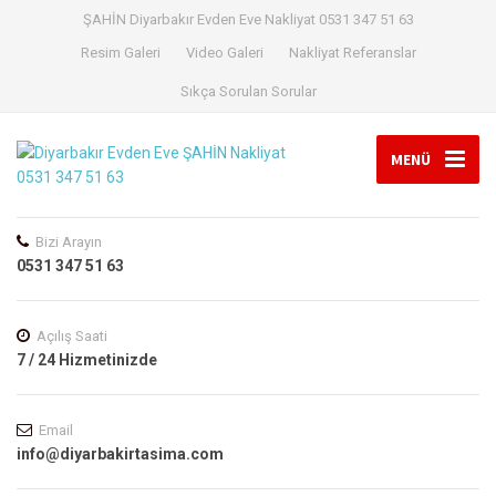
ŞAHİN Diyarbakır Evden Eve Nakliyat 0531 347 51 63
Resim Galeri
Video Galeri
Nakliyat Referanslar
Sıkça Sorulan Sorular
MENÜ
Bizi Arayın
0531 347 51 63
Açılış Saati
7 / 24 Hizmetinizde
Email
info@diyarbakirtasima.com