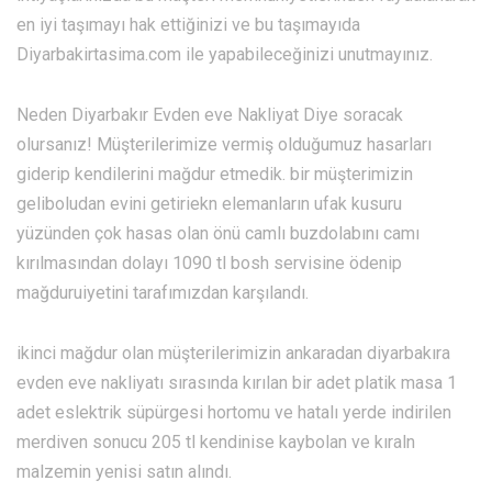
en iyi taşımayı hak ettiğinizi ve bu taşımayıda
Diyarbakirtasima.com ile yapabileceğinizi unutmayınız.
Neden Diyarbakır Evden eve Nakliyat Diye soracak
olursanız! Müşterilerimize vermiş olduğumuz hasarları
giderip kendilerini mağdur etmedik. bir müşterimizin
geliboludan evini getiriekn elemanların ufak kusuru
yüzünden çok hasas olan önü camlı buzdolabını camı
kırılmasından dolayı 1090 tl bosh servisine ödenip
mağduruiyetini tarafımızdan karşılandı.
ikinci mağdur olan müşterilerimizin ankaradan diyarbakıra
evden eve nakliyatı sırasında kırılan bir adet platik masa 1
adet eslektrik süpürgesi hortomu ve hatalı yerde indirilen
merdiven sonucu 205 tl kendinise kaybolan ve kıraln
malzemin yenisi satın alındı.