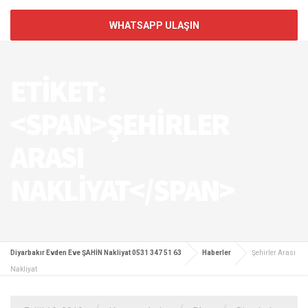
WHATSAPP ULAŞIN
ETIKET:
<SPAN>ŞEHIRLER
ARASI
NAKLIYAT</SPAN>
Diyarbakır Evden Eve ŞAHİN Nakliyat 0531 347 51 63
Haberler
Şehirler Arası
Nakliyat