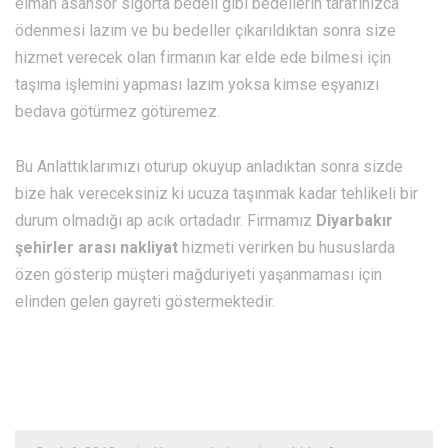
elman asansör sigorta bedeli gibi bedellerin tarafınızca
ödenmesi lazım ve bu bedeller çıkarıldıktan sonra size
hizmet verecek olan firmanın kar elde ede bilmesi için
taşıma işlemini yapması lazım yoksa kimse eşyanızı
bedava götürmez götüremez.
Bu Anlattıklarımızı oturup okuyup anladıktan sonra sizde
bize hak vereceksiniz ki ucuza taşınmak kadar tehlikeli bir
durum olmadığı ap acık ortadadır. Firmamız
Diyarbakır
şehirler arası nakliyat
hizmeti verirken bu hususlarda
özen gösterip müşteri mağduriyeti yaşanmaması için
elinden gelen gayreti göstermektedir.