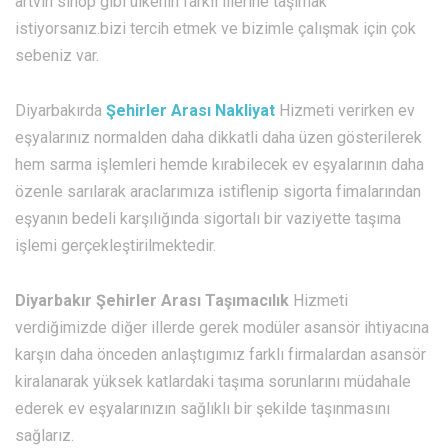
artvin sinop gibi ülkenin farklı illerine taşımak
istiyorsanız.bizi tercih etmek ve bizimle çalışmak için çok
sebeniz var.
Diyarbakırda
Şehirler Arası Nakliyat
Hizmeti verirken ev
eşyalarınız normalden daha dikkatli daha üzen gösterilerek
hem sarma işlemleri hemde kırabilecek ev eşyalarının daha
özenle sarılarak araclarımıza istiflenip sigorta fimalarından
eşyanın bedeli karşılığında sigortalı bir vaziyette taşıma
işlemi gerçekleştirilmektedir.
Diyarbakır Şehirler Arası Taşımacılık
Hizmeti
verdiğimizde diğer illerde gerek modüler asansör ihtiyacına
karşın daha önceden anlaştıgımız farklı firmalardan asansör
kiralanarak yüksek katlardaki taşıma sorunlarını müdahale
ederek ev eşyalarınızın sağlıklı bir şekilde taşınmasını
sağlarız.