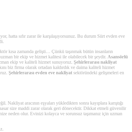
yor, hatta sıfır zarar ile karşılaşıyorsunuz. Bu durum Siirt evden eve
di.
u sektör kısa zamanda gelişti… Çünkü taşınmak bütün insanların
zman bir ekip ve hizmet kalitesi ile olabilecek bir şeydir.
Asansörlü
uzman ekip ve kaliteli hizmet sunuyoruz.
Şehirlerarası nakliyat
kını biz firma olarak ortadan kaldırdık ve daima kaliteli hizmet
oruz.
Şehirlerarası evden eve nakliyat
sektöründeki gelişmeleri en
l. Nakliyat aracının eşyaları yükledikten sonra kayıplara karıştığı
asar size maddi zarar olarak geri dönecektir. Dikkat etmeli güvenilir
menize neden olur. Evinizi kolayca ve sorunsuz taşımanız için uzman
z.