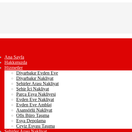
Ana Sayfa
Hakkımızda
Hizmetler
Diyarbakır Evden Eve
Diyarbakır Nakliyat
Şehirler Arası Nakliyat
Şehir İçi Nakliyat
Parça Eşya Nakliyesi
Evden Eve Nakliyat
Evden Eve Amblaj
Asansörlü Nakliyat
Ofis Büro Taşıma
Eşya Depolama
Çeyiz Eşyası Taşıma
Şehirler Arası Nakliyat