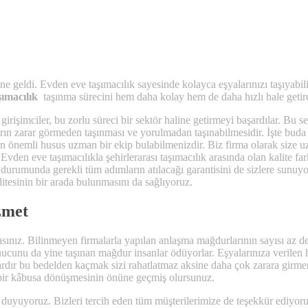
ne geldi. Evden eve taşımacılık sayesinde kolayca eşyalarınızı taşıyabili
şımacılık
taşınma sürecini hem daha kolay hem de daha hızlı hale getir
girişimciler, bu zorlu süreci bir sektör haline getirmeyi başardılar. B
rın zarar görmeden taşınması ve yorulmadan taşınabilmesidir. İşte buda u
 en önemli husus uzman bir ekip bulabilmenizdir. Biz firma olarak size 
Evden eve taşımacılıkla şehirlerarası taşımacılık arasında olan kalite far
 durumunda gerekli tüm adımların atılacağı garantisini de sizlere sunuy
litesinin bir arada bulunmasını da sağlıyoruz.
zmet
ınız. Bilinmeyen firmalarla yapılan anlaşma mağdurlarının sayısı az deği
onucunu da yine taşınan mağdur insanlar ödüyorlar. Eşyalarınıza verilen h
i vardır bu bedelden kaçmak sizi rahatlatmaz aksine daha çok zarara gir
n bir kâbusa dönüşmesinin önüne geçmiş olursunuz.
uk duyuyoruz. Bizleri tercih eden tüm müşterilerimize de teşekkür ediyoru