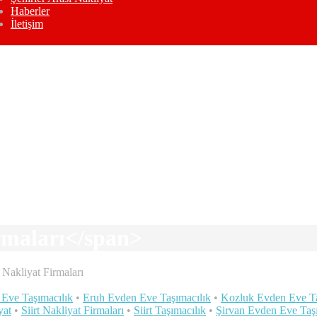
Haberler
İletişim
irmaları</span>
t Nakliyat Firmaları
Eve Taşımacılık
•
Eruh Evden Eve Taşımacılık
•
Kozluk Evden Eve Ta
yat
•
Siirt Nakliyat Firmaları
•
Siirt Taşımacılık
•
Şirvan Evden Eve Taş