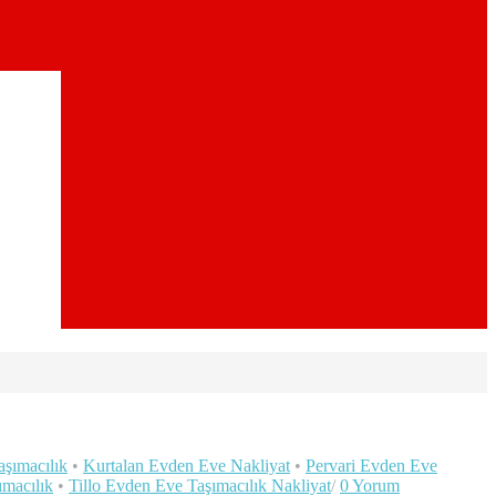
şımacılık
•
Kurtalan Evden Eve Nakliyat
•
Pervari Evden Eve
ımacılık
•
Tillo Evden Eve Taşımacılık Nakliyat
/
0 Yorum