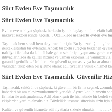
Siirt Evden Eve Taşımacılık
Siirt Evden Eve Taşımacılık
Evden eve nakliyat şüphesiz herkesin işini kolaylaştıran bir sektör hali
nakliyat sektörü içinde geçerli… Özelliklede
asansörlü evden eve ta
Taşınmak hem stresli hem de yorucu bir iştir. Bu işin zorluğunu gören 
gerçekleştirdiği bir eylemdir. Ancak bu zorlu süreçten beklenen eşyala
nakliyat
ile daha da kaliteli hale gelen sektör için yapmanız gereken
ihtiyaçlarınızda da kaliteli hizmet ve uzman ekibimiz ile yanınızdayız. 
garantisi getirdik… Ürünlerinizin güvenli taşınması veya hasar alması
yakından takip eden bir işletme olarak adil fiyatlarla yüksek hizmet ka
Siirt Evden Eve Taşımacılık Güvenilir Hi
Taşımacılık sektöründe şüphesiz ki güvenilir bir firma seçmek zorundas
haberleri bir ara televizyonlarımızda yer aldı. Ayrıca kötü hizmetin s
firmalar ile anlaşmalısınız. Adil olmak şartı ile hizmetinde bir bedel
ekiplerden yardım almalısınız. Böylelikle taşınma sürecinin sizin içi
Kaliteli ve güvenilir hizmette adil fiyatlarla sizlerle olmaktan mutlul