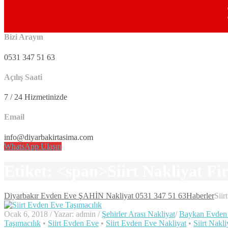
Bizi Arayın
0531 347 51 63
Açılış Saati
7 / 24 Hizmetinizde
Email
info@diyarbakirtasima.com
WhatsApp Ulaşın
Etiket: <span>Siirt Nakliyat F
Diyarbakır Evden Eve ŞAHİN Nakliyat 0531 347 51 63
Haberler
Siir
Ocak 6, 2018
/
Yazar: admin
/
Şehirler Arası Nakliyat
/
Baykan Evden 
Taşımacılık
•
Siirt Evden Eve
•
Siirt Evden Eve Nakliyat
•
Siirt Nakli