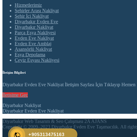
Hizmetlerimiz
Şehirler Arası Nakliyat
Şehir İçi Nakliyat
Diyarbakır Evden Eve
Diyarbakır Nakliyat
Parça Eşya Nakliyesi
Evden Eve Nakliyat
Evden Eve Amblaj
Asansörlü Nakliyat
Eşya Depolama
Çeyiz Eşyası Nakliyesi
İletişim Bilgileri
Diyarbakır Evden Eve Nakliyat İletişim Sayfası İçin Tıklayıp Hemen Ev
İletişime Geç
Diyarbakır Nakliyat
Diyarbakır Evden Eve Nakliyat
Diyarbakır Web Tasarım & Seo Çalışması 2A AJANS
Copyright © 2009–2023 Diyarbakır Evden Eve Taşımacılık. All rights
+905313475163