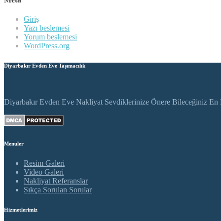
Giriş
Yazı beslemesi
Yorum beslemesi
WordPress.org
Diyarbakır Evden Eve Taşımacılık
Diyarbakır Evden Eve Nakliyat Sevdiklerinize Önere Bileceğiniz En K
Menuler
Resim Galeri
Video Galeri
Nakliyat Referanslar
Sıkça Sorulan Sorular
Hizmetlerimiz