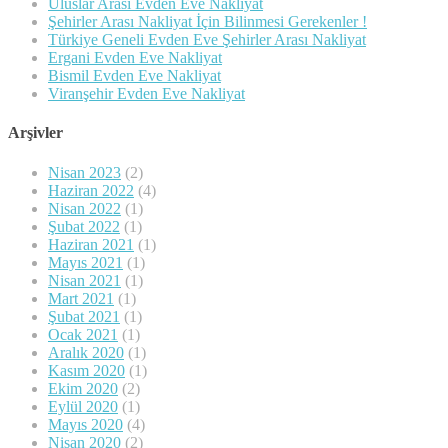
Uluslar Arası Evden Eve Nakliyat
Şehirler Arası Nakliyat İçin Bilinmesi Gerekenler !
Türkiye Geneli Evden Eve Şehirler Arası Nakliyat
Ergani Evden Eve Nakliyat
Bismil Evden Eve Nakliyat
Viranşehir Evden Eve Nakliyat
Arşivler
Nisan 2023
(2)
Haziran 2022
(4)
Nisan 2022
(1)
Şubat 2022
(1)
Haziran 2021
(1)
Mayıs 2021
(1)
Nisan 2021
(1)
Mart 2021
(1)
Şubat 2021
(1)
Ocak 2021
(1)
Aralık 2020
(1)
Kasım 2020
(1)
Ekim 2020
(2)
Eylül 2020
(1)
Mayıs 2020
(4)
Nisan 2020
(2)