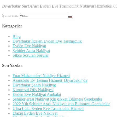
Diyarbakır Siirt Arası Evden Eve Taşımacılık Nakliyat
Hizmetleri 0
Şunu ara:
Kategoriler
Blog
Diyarbakır İlçeleri Evden Eve Taşımacılık
Evden Eve Nakliyat
Şehirler Arası Nakliyat
Sıkça Sorulan Sorular
Son Yazılar
Fuar Malzemeleri Nakliye Hizmeti
Asansörlü Ev Taşıma Hizmeti Diyarbakır’da
Diyarbakır Şahin Nakliyat
Kurumsal Ofis Nakliyesi
Evden Eve Nakliyat Ambalaj
Şehirler arası Nakliyat için dikkat Edilmesi Gerekenler
2022 Yılı Şehirler Arası Nakliyat için Bilinmesi Gerekenler
Ultra Lüks Evden Eve Taşımacılık Hizmeti
Elazığ Evden Eve Nakliyat