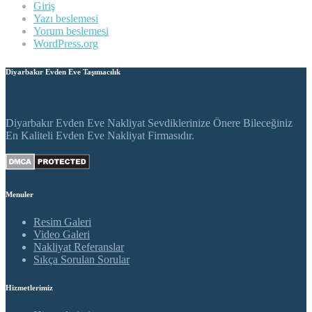
Giriş
Yazı beslemesi
Yorum beslemesi
WordPress.org
Diyarbakır Evden Eve Taşımacılık
Diyarbakır Evden Eve Nakliyat Sevdiklerinize Önere Bileceğiniz
En Kaliteli Evden Eve Nakliyat Firmasıdır.
Menuler
Resim Galeri
Video Galeri
Nakliyat Referanslar
Sıkça Sorulan Sorular
Hizmetlerimiz