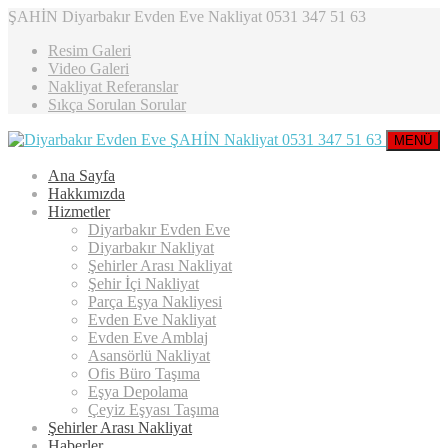
ŞAHİN Diyarbakır Evden Eve Nakliyat 0531 347 51 63
Resim Galeri
Video Galeri
Nakliyat Referanslar
Sıkça Sorulan Sorular
MENÜ
Ana Sayfa
Hakkımızda
Hizmetler
Diyarbakır Evden Eve
Diyarbakır Nakliyat
Şehirler Arası Nakliyat
Şehir İçi Nakliyat
Parça Eşya Nakliyesi
Evden Eve Nakliyat
Evden Eve Amblaj
Asansörlü Nakliyat
Ofis Büro Taşıma
Eşya Depolama
Çeyiz Eşyası Taşıma
Şehirler Arası Nakliyat
Haberler