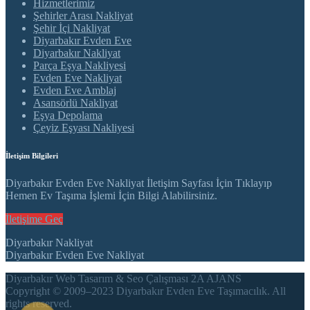
Hizmetlerimiz
Şehirler Arası Nakliyat
Şehir İçi Nakliyat
Diyarbakır Evden Eve
Diyarbakır Nakliyat
Parça Eşya Nakliyesi
Evden Eve Nakliyat
Evden Eve Amblaj
Asansörlü Nakliyat
Eşya Depolama
Çeyiz Eşyası Nakliyesi
İletişim Bilgileri
Diyarbakır Evden Eve Nakliyat İletişim Sayfası İçin Tıklayıp
Hemen Ev Taşıma İşlemi İçin Bilgi Alabilirsiniz.
İletişime Geç
Diyarbakır Nakliyat
Diyarbakır Evden Eve Nakliyat
Diyarbakır Web Tasarım & Seo Çalışması 2A AJANS
Copyright © 2009–2023 Diyarbakır Evden Eve Taşımacılık. All
rights reserved.