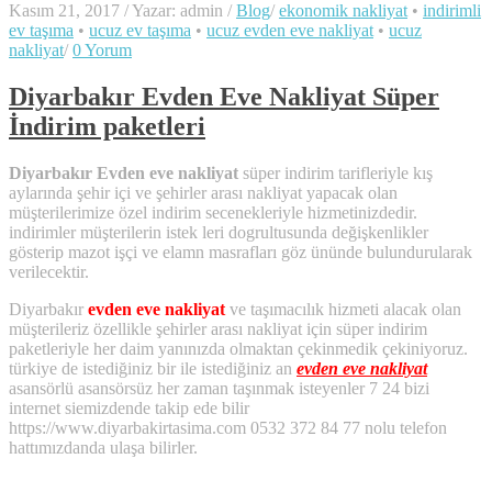
Kasım 21, 2017
/
Yazar: admin
/
Blog
/
ekonomik nakliyat
•
indirimli
ev taşıma
•
ucuz ev taşıma
•
ucuz evden eve nakliyat
•
ucuz
nakliyat
/
0 Yorum
Diyarbakır Evden Eve Nakliyat Süper
İndirim paketleri
Diyarbakır Evden eve nakliyat
süper indirim tarifleriyle kış
aylarında şehir içi ve şehirler arası nakliyat yapacak olan
müşterilerimize özel indirim secenekleriyle hizmetinizdedir.
indirimler müşterilerin istek leri dogrultusunda değişkenlikler
gösterip mazot işçi ve elamn masrafları göz ününde bulundurularak
verilecektir.
Diyarbakır
evden eve nakliyat
ve taşımacılık hizmeti alacak olan
müşterileriz özellikle şehirler arası nakliyat için süper indirim
paketleriyle her daim yanınızda olmaktan çekinmedik çekiniyoruz.
türkiye de istediğiniz bir ile istediğiniz an
evden eve nakliyat
asansörlü asansörsüz her zaman taşınmak isteyenler 7 24 bizi
internet siemizdende takip ede bilir
https://www.diyarbakirtasima.com 0532 372 84 77 nolu telefon
hattımızdanda ulaşa bilirler.