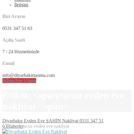
İletişim
Bizi Arayın
0531 347 51 63
Açılış Saati
7 / 24 Hizmetinizde
Email
info@diyarbakirtasima.com
WhatsApp Ulaşın
Etiket: <span>ucuz evden eve
nakliyat</span>
Diyarbakır Evden Eve ŞAHİN Nakliyat 0531 347 51
63
Haberler
ucuz evden eve nakliyat