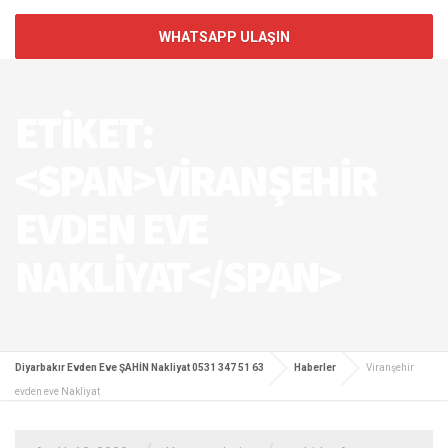
WHATSAPP ULAŞIN
ETIKET:
<SPAN>VIRANŞEHIR
EVDEN EVE
NAKLIYAT</SPAN>
Diyarbakır Evden Eve ŞAHİN Nakliyat 0531 347 51 63
Haberler
Viranşehir
evden eve Nakliyat