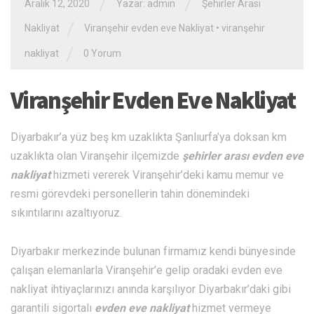
/
/
Aralık 12, 2020
Yazar: admin
Şehirler Arası
/
Nakliyat
Viranşehir evden eve Nakliyat
•
viranşehir
/
nakliyat
0 Yorum
Viranşehir Evden Eve Nakliyat
Diyarbakır’a yüz beş km uzaklıkta Şanlıurfa’ya doksan km
uzaklıkta olan Viranşehir ilçemizde
şehirler arası evden eve
nakliyat
hizmeti vererek Viranşehir’deki kamu memur ve
resmi görevdeki personellerin tahin dönemindeki
sıkıntılarını azaltıyoruz.
Diyarbakır merkezinde bulunan firmamız kendi bünyesinde
çalışan elemanlarla Viranşehir’e gelip oradaki evden eve
nakliyat ihtiyaçlarınızı anında karşılıyor Diyarbakır’daki gibi
garantili sigortalı
evden eve nakliyat
hizmet vermeye