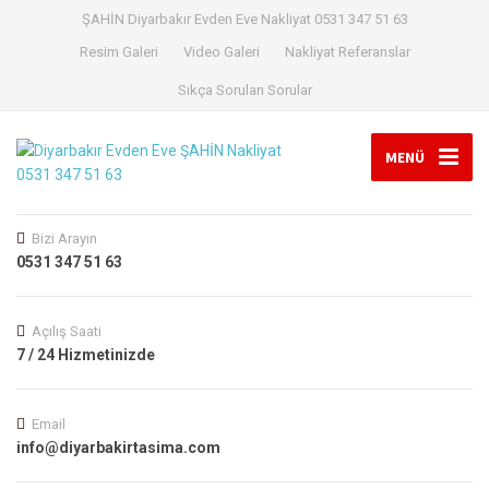
ŞAHİN Diyarbakır Evden Eve Nakliyat 0531 347 51 63
Resim Galeri
Video Galeri
Nakliyat Referanslar
Sıkça Sorulan Sorular
MENÜ
Bizi Arayın
0531 347 51 63
Açılış Saati
7 / 24 Hizmetinizde
Email
info@diyarbakirtasima.com