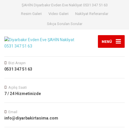
ŞAHİN Diyarbakır Evden Eve Nakliyat 0531 347 51 63
Resim Galeri
Video Galeri
Nakliyat Referanslar
Sıkça Sorulan Sorular
MENÜ
Bizi Arayın
0531 347 51 63
Açılış Saati
7 / 24 Hizmetinizde
Email
info@diyarbakirtasima.com