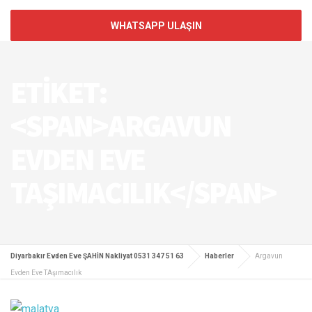
WHATSAPP ULAŞIN
ETIKET:
<SPAN>ARGAVUN
EVDEN EVE
TAŞIMACILIK</SPAN>
Diyarbakır Evden Eve ŞAHİN Nakliyat 0531 347 51 63
Haberler
Argavun
Evden Eve TAşımacılık