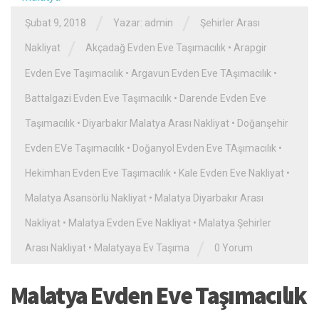
/
/
Şubat 9, 2018
Yazar: admin
Şehirler Arası
/
Nakliyat
Akçadağ Evden Eve Taşımacılık
•
Arapgir
Evden Eve Taşımacılık
•
Argavun Evden Eve TAşımacılık
•
Battalgazi Evden Eve Taşımacılık
•
Darende Evden Eve
Taşımacılık
•
Diyarbakır Malatya Arası Nakliyat
•
Doğanşehir
Evden EVe Taşımacılık
•
Doğanyol Evden Eve TAşımacılık
•
Hekimhan Evden Eve Taşımacılık
•
Kale Evden Eve Nakliyat
•
Malatya Asansörlü Nakliyat
•
Malatya Diyarbakır Arası
Nakliyat
•
Malatya Evden Eve Nakliyat
•
Malatya Şehirler
/
Arası Nakliyat
•
Malatyaya Ev Taşıma
0 Yorum
Malatya Evden Eve Taşımacılık