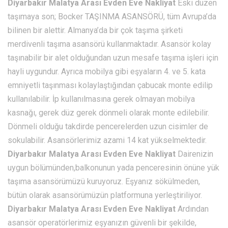
Diyarbakır Malatya Arası Evden Eve Nakliyat
Eski düzen
taşımaya son; Bocker TAŞINMA ASANSÖRÜ, tüm Avrupa’da
bilinen bir alettir. Almanya’da bir çok taşıma şirketi
merdivenli taşıma asansörü kullanmaktadır. Asansör kolay
taşınabilir bir alet olduğundan uzun mesafe taşıma işleri için
hayli uygundur. Ayrıca mobilya gibi eşyaların 4. ve 5. kata
emniyetli taşınması kolaylaştığından çabucak monte edilip
kullanılabilir. İp kullanılmasına gerek olmayan mobilya
kasnağı, gerek düz gerek dönmeli olarak monte edilebilir.
Dönmeli olduğu takdirde pencerelerden uzun cisimler de
sokulabilir. Asansörlerimiz azami 14 kat yükselmektedir.
Diyarbakır Malatya Arası Evden Eve Nakliyat
Dairenizin
uygun bölümünden,balkonunun yada penceresinin önüne yük
taşıma asansörümüzü kuruyoruz. Eşyanız sökülmeden,
bütün olarak asansörümüzün platformuna yerleştiriliyor.
Diyarbakır Malatya Arası Evden Eve Nakliyat
Ardından
asansör operatörlerimiz eşyanızın güvenli bir şekilde,