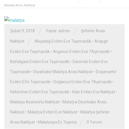
Malatya Arası Nakliyat
/
/
Şubat 9, 2018
Yazar: admin
Şehirler Arası
/
Nakliyat
Akçadağ Evden Eve Taşımacılık
•
Arapgir
Evden Eve Taşımacılık
•
Argavun Evden Eve TAşımacılık
•
Battalgazi Evden Eve Taşımacılık
•
Darende Evden Eve
Taşımacılık
•
Diyarbakır Malatya Arası Nakliyat
•
Doğanşehir
Evden EVe Taşımacılık
•
Doğanyol Evden Eve TAşımacılık
•
Hekimhan Evden Eve Taşımacılık
•
Kale Evden Eve Nakliyat
•
Malatya Asansörlü Nakliyat
•
Malatya Diyarbakır Arası
Nakliyat
•
Malatya Evden Eve Nakliyat
•
Malatya Şehirler
/
Arası Nakliyat
•
Malatyaya Ev Taşıma
0 Yorum