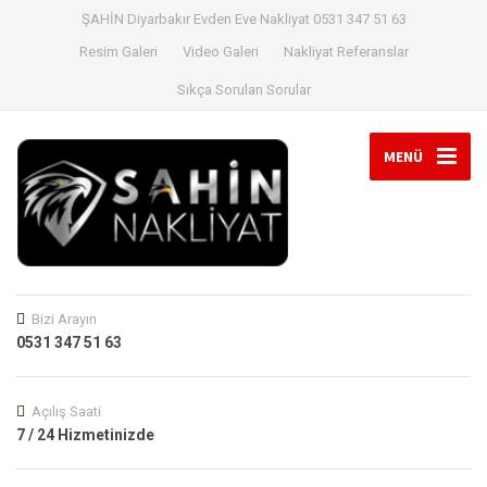
ŞAHİN Diyarbakır Evden Eve Nakliyat 0531 347 51 63
Resim Galeri
Video Galeri
Nakliyat Referanslar
Sıkça Sorulan Sorular
MENÜ
Bizi Arayın
0531 347 51 63
Açılış Saati
7 / 24 Hizmetinizde