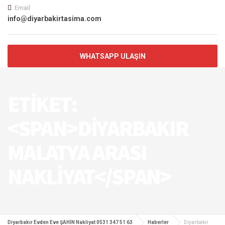
Email
info@diyarbakirtasima.com
WHATSAPP ULAŞIN
ETIKET:
<SPAN>DIYARBAKIR
MALATYA ARASI
NAKLIYAT</SPAN>
Diyarbakır Evden Eve ŞAHİN Nakliyat 0531 347 51 63
Haberler
Diyarbakır