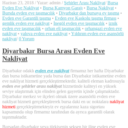
Haziran 23, 2018
/
Yazar: admin
/
Şehirler Arası Nakliyat
/
Bursa
Evden Eve Nakliyat
•
Bursa Kamyon Garajı
•
Bursa Nakliyat
•
Bursda evden eve taşımacılık
•
Diyarbakır dan bursaya ev taşıma
•
Evden eve Garantili taşıma
•
Evden eve Kaskolu taşıma firması
•
gemlik evden eve nakliyat
•
İnegöl evden eve taşımacılık
•
iznik
evden eve taşımacılık
•
orhan eli taşımacılık
•
orhangazi evden eve
nakliyat
•
yalova evden eve nakliyat
•
Yıldırım evden eve asansörlü
nakliyat
/
0 Yorum
Diyarbakır Bursa Arası Evden Eve
Nakliyat
Diyarbakır odaklı
evden eve nakliyat
firmamız her hafta Diyarbakır
dan bursa istikametine yada bursa dan Diyarbakır istikametine evden
eve nakliyat hizmeti gerçekleştirmektedir. kaliteli eleman kadrosuyla
evden eve şehirler arası nakliyat
hizmetinde kaliteyi en yüksek
seviye ulaştırmak için elinden gelen gayretin içinde çalışmaktadır.
Diyarbakır merkez ve ilçeleri olmak üzere asansörlü evden eve
nakliyat hizmeti gerçekleştirerek bursa daki en uc noktalara
nakliyat
hizmeti
gerçekleştirmekteyiz ev eşyalarınız kaza sigortası
kapsamında olup firmamız tarafından da ayrıca garantili olarak
taşınmaktadır.
Bursadan diyarbakır veya türkiyenin seksen bir iline evden eve