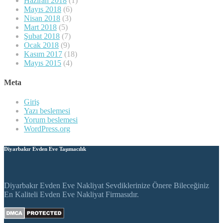
Haziran 2018
(1)
Mayıs 2018
(6)
Nisan 2018
(3)
Mart 2018
(5)
Şubat 2018
(7)
Ocak 2018
(9)
Kasım 2017
(18)
Mayıs 2015
(4)
Meta
Giriş
Yazı beslemesi
Yorum beslemesi
WordPress.org
Diyarbakır Evden Eve Taşımacılık
Diyarbakır Evden Eve Nakliyat Sevdiklerinize Önere Bileceğiniz
En Kaliteli Evden Eve Nakliyat Firmasıdır.