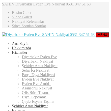
ŞAHİN Diyarbakır Evden Eve Nakliyat 0531 347 51 63
Resim Galeri
Video Galeri
Nakliyat Referanslar
Sıkça Sorulan Sorular
MENÜ
Ana Sayfa
Hakkımızda
Hizmetler
Diyarbakır Evden Eve
Diyarbakır Nakliyat
Şehirler Arası Nakliyat
Şehir İçi Nakliyat
Parça Eşya Nakliyesi
Evden Eve Nakliyat
Evden Eve Amblaj
Asansörlü Nakliyat
Ofis Büro Taşıma
Eşya Depolama
Çeyiz Eşyası Taşıma
Şehirler Arası Nakliyat
Haberler