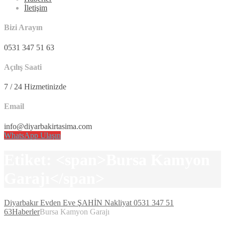
İletişim
Bizi Arayın
0531 347 51 63
Açılış Saati
7 / 24 Hizmetinizde
Email
info@diyarbakirtasima.com
WhatsApp Ulaşın
Etiket: <span>Bursa Kamyon
Garajı</span>
Diyarbakır Evden Eve ŞAHİN Nakliyat 0531 347 51
63
Haberler
Bursa Kamyon Garajı