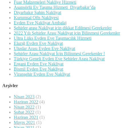
Fuar Malzemeleri Nakliye Hizmeti
Asansörlü Ev Taşıma Hizmeti Diyarbakır’da
Diyarbakır Şahin Nakliyat
Kurumsal Ofis Nakliyesi
Evden Eve Nakliyat Ambalaj
Şehirler arası Nakliyat için dikkat Edilmesi Gerekenler
2022 Yılı Şehirler Arası Nakliyat için Bilinmesi Gerekenler
Ultra Lüks Evden Eve Taşımacılık Hizmeti
Elazığ Evden Eve Nakliyat
Uluslar Arası Evden Eve Nakliyat
Şehirler Arası Nakliyat İçin Bilinmesi Gerekenler !
Türkiye Geneli Evden Eve Şehirler Arası Nakliyat
Ergani Evden Eve Nakliyat
Bismil Evden Eve Nakliyat
Viranşehir Evden Eve Nakliyat
Arşivler
Nisan 2023
(2)
Haziran 2022
(4)
Nisan 2022
(1)
Şubat 2022
(1)
Haziran 2021
(1)
Mayıs 2021
(1)
Nisan 2021
(1)