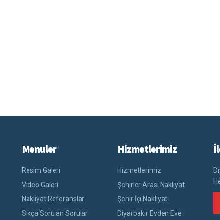
Menuler
Hizmetlerimiz
İ
Resim Galeri
Hizmetlerimiz
Di
He
Video Galeri
Şehirler Arası Nakliyat
Nakliyat Referanslar
Şehir İçi Nakliyat
Sıkça Sorulan Sorular
Diyarbakır Evden Eve