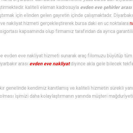
tirmektedir. kaliteli eleman kadrosuyla
evden eve şehirler arası
ırmak için elinden gelen gayretin içinde çalışmaktadır. Diyarbakı
e nakliyat hizmeti gerçekleştirerek bursa daki en uc noktalara
n
igortası kapsamında olup firmamız tarafından da ayrıca garantili
ine evden eve nakliyat hizmeti sunarak araç filomuzu büyütüp tüm
yarbakır arası
evden eve nakliyat
diyince akla gele bilecek tekf
ır genelinde kendimiz kanıtlamış ve kaliteli hizmetin sürekli yan
 olması işimizi daha kolaylaştırmanın yanında müşteri mağduriyet