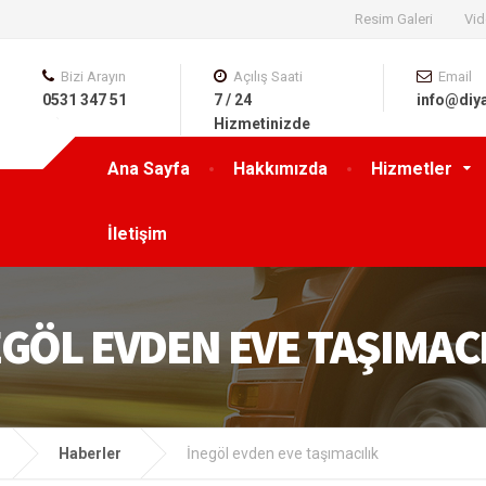
Resim Galeri
Vid
Bizi Arayın
Açılış Saati
Email
0531 347 51
7 / 24
info@diy
63
Hizmetinizde
Ana Sayfa
Hakkımızda
Hizmetler
İletişim
EGÖL EVDEN EVE TAŞIMAC
Haberler
İnegöl evden eve taşımacılık