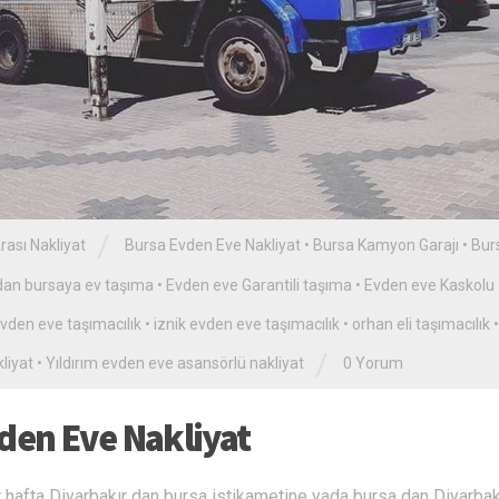
/
rası Nakliyat
Bursa Evden Eve Nakliyat
•
Bursa Kamyon Garajı
•
Bur
 dan bursaya ev taşıma
•
Evden eve Garantili taşıma
•
Evden eve Kaskolu
evden eve taşımacılık
•
iznik evden eve taşımacılık
•
orhan eli taşımacılık
•
/
liyat
•
Yıldırım evden eve asansörlü nakliyat
0 Yorum
vden Eve Nakliyat
 hafta Diyarbakır dan bursa istikametine yada bursa dan Diyarbak