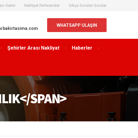
eo Galeri
Nakliyat Referanslar
Sıkça Sorulan Sorular
WHATSAPP ULAŞIN
arbakirtasima.com
Şehirler Arası Nakliyat
Haberler
ILIK</SPAN>