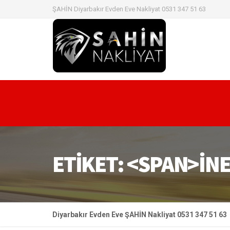
ŞAHİN Diyarbakır Evden Eve Nakliyat 0531 347 51 63
ETIKET: <SPAN>İN
Diyarbakır Evden Eve ŞAHİN Nakliyat 0531 347 51 63