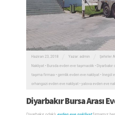
/
/
Haziran 23, 2018
Yazar: admin
Şehirler A
Nakliyat
•
Bursda evden eve taşımacılık
•
Diyarbakır
taşıma firması
•
gemlik evden eve nakliyat
•
İnegöl 
orhangazi evden eve nakliyat
•
yalova evden eve nak
Diyarbakır Bursa Arası E
Diyarbakır odaklı
evden eve nakliyat
firmamız her