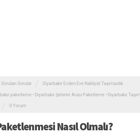
/
 Sorulan Sorular
Diyarbakır Evden Eve Nakliyat Taşımacılık
rbakır paketleme
•
Diyarbakır Şehirler Arası Paketleme
•
Diyarbakır Taşım
/
0 Yorum
Paketlenmesi Nasıl Olmalı?