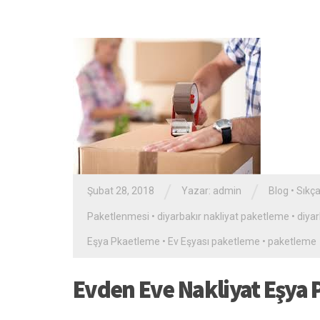
/
/
Şubat 28, 2018
Yazar: admin
Blog
•
Sıkça
Paketlenmesi
•
diyarbakır nakliyat paketleme
•
diya
Eşya Pkaetleme
•
Ev Eşyası paketleme
•
paketleme
Evden Eve Nakliyat Eşya 