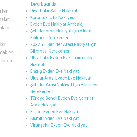
Diyarbakır’da
 bir
Diyarbakır Şahin Nakliyat
Kurumsal Ofis Nakliyesi
malar
Evden Eve Nakliyat Ambalaj
aların
Şehirler arası Nakliyat için dikkat
Edilmesi Gerekenler
bir
2022 Yılı Şehirler Arası Nakliyat için
Bilinmesi Gerekenler
acak en
Ultra Lüks Evden Eve Taşımacılık
ilmeli.
Hizmeti
Elazığ Evden Eve Nakliyat
Uluslar Arası Evden Eve Nakliyat
Şehirler Arası Nakliyat İçin Bilinmesi
Gerekenler !
Türkiye Geneli Evden Eve Şehirler
Arası Nakliyat
Ergani Evden Eve Nakliyat
Bismil Evden Eve Nakliyat
Viranşehir Evden Eve Nakliyat