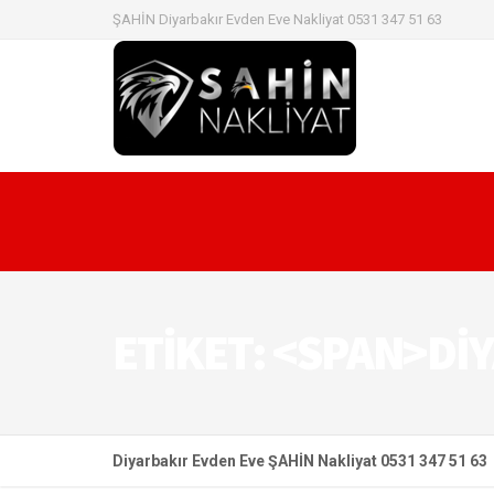
ŞAHİN Diyarbakır Evden Eve Nakliyat 0531 347 51 63
ETIKET: <SPAN>DI
Diyarbakır Evden Eve ŞAHİN Nakliyat 0531 347 51 63