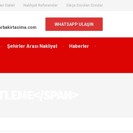
eo Galeri
Nakliyat Referanslar
Sıkça Sorulan Sorular
WHATSAPP ULAŞIN
arbakirtasima.com
Şehirler Arası Nakliyat
Haberler
ETLEME</SPAN>