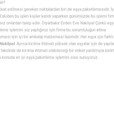
lı?
kkat edilmesi gereken noktalardan biri de eşya paketlemesidir. İyi
. Eskiden bu işleri kişiler kendi yaparken günümüzde bu işlemi fir
siz onlardan talep edin. Diyarbakır Evden Eve Nakliyat Çünkü eşy
etleme işlemini siz yaptığınız için firma bu sorumluluğun altına
esi için iyi bir ambalaj malzemesi lazımdır. Her eşya için farklı 
 Nakliyat
Ayrıca kırılma ihtimali yüksek olan eşyalar için de yapıl
kdirde de kırılma ihtimali olabileceği bir etiket yardımıyla belirt
bu konuda en iyi eşya paketleme işlemini size sunuyoruz.