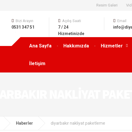
Resim Galeri
Vid
Bizi Arayın
Açılış Saati
Email
0531 347 51
7 / 24
info@diy
63
Hizmetinizde
Ana Sayfa
Hakkımızda
Hizmetler
İletişim
YARBAKIR NAKLIYAT PAK
Haberler
diyarbakır nakliyat paketleme