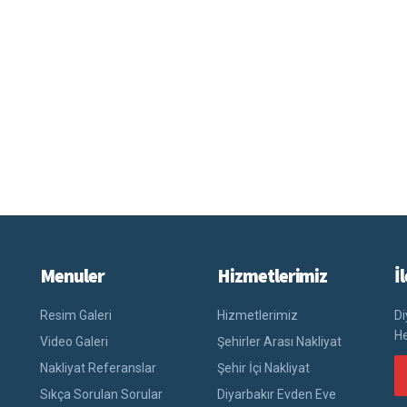
Menuler
Hizmetlerimiz
İ
Resim Galeri
Hizmetlerimiz
Di
He
Video Galeri
Şehirler Arası Nakliyat
Nakliyat Referanslar
Şehir İçi Nakliyat
Sıkça Sorulan Sorular
Diyarbakır Evden Eve