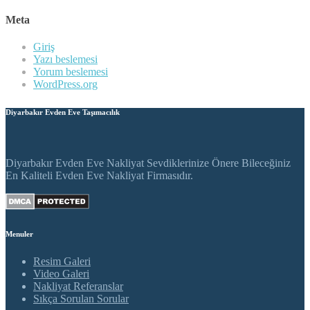
Meta
Giriş
Yazı beslemesi
Yorum beslemesi
WordPress.org
Diyarbakır Evden Eve Taşımacılık
Diyarbakır Evden Eve Nakliyat Sevdiklerinize Önere Bileceğiniz
En Kaliteli Evden Eve Nakliyat Firmasıdır.
Menuler
Resim Galeri
Video Galeri
Nakliyat Referanslar
Sıkça Sorulan Sorular