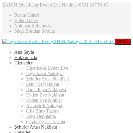
ŞAHİN Diyarbakır Evden Eve Nakliyat 0531 347 51 63
Resim Galeri
Video Galeri
Nakliyat Referanslar
Sıkça Sorulan Sorular
MENÜ
Ana Sayfa
Hakkımızda
Hizmetler
Diyarbakır Evden Eve
Diyarbakır Nakliyat
Şehirler Arası Nakliyat
Şehir İçi Nakliyat
Parça Eşya Nakliyesi
Evden Eve Nakliyat
Evden Eve Amblaj
Asansörlü Nakliyat
Ofis Büro Taşıma
Eşya Depolama
Çeyiz Eşyası Taşıma
Şehirler Arası Nakliyat
Haberler