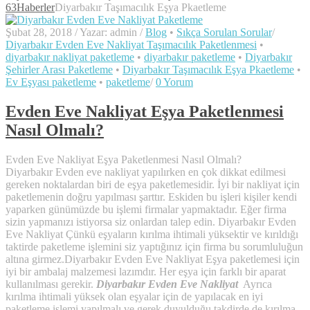
63
Haberler
Diyarbakır Taşımacılık Eşya Pkaetleme
Şubat 28, 2018
/
Yazar: admin
/
Blog
•
Sıkça Sorulan Sorular
/
Diyarbakır Evden Eve Nakliyat Taşımacılık Paketlenmesi
•
diyarbakır nakliyat paketleme
•
diyarbakır paketleme
•
Diyarbakır
Şehirler Arası Paketleme
•
Diyarbakır Taşımacılık Eşya Pkaetleme
•
Ev Eşyası paketleme
•
paketleme
/
0 Yorum
Evden Eve Nakliyat Eşya Paketlenmesi
Nasıl Olmalı?
Evden Eve Nakliyat Eşya Paketlenmesi Nasıl Olmalı?
Diyarbakır Evden eve nakliyat yapılırken en çok dikkat edilmesi
gereken noktalardan biri de eşya paketlemesidir. İyi bir nakliyat için
paketlemenin doğru yapılması şarttır. Eskiden bu işleri kişiler kendi
yaparken günümüzde bu işlemi firmalar yapmaktadır. Eğer firma
sizin yapmanızı istiyorsa siz onlardan talep edin. Diyarbakır Evden
Eve Nakliyat Çünkü eşyaların kırılma ihtimali yüksektir ve kırıldığı
taktirde paketleme işlemini siz yaptığınız için firma bu sorumluluğun
altına girmez.Diyarbakır Evden Eve Nakliyat Eşya paketlemesi için
iyi bir ambalaj malzemesi lazımdır. Her eşya için farklı bir aparat
kullanılması gerekir.
Diyarbakır Evden Eve Nakliyat
Ayrıca
kırılma ihtimali yüksek olan eşyalar için de yapılacak en iyi
paketleme işlemi yapılmalı ve gerek duyulduğu takdirde de kırılma